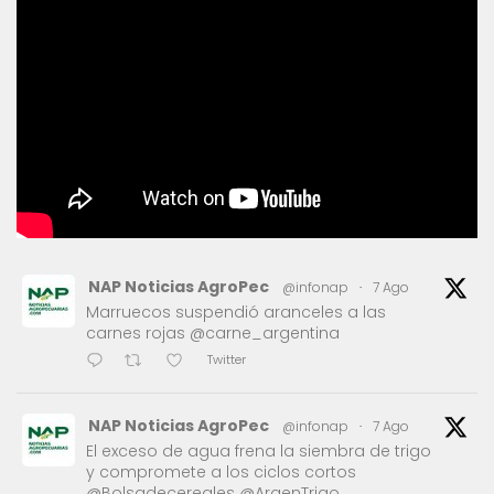
NAP Noticias AgroPec
@infonap
·
7 Ago
Marruecos suspendió aranceles a las
carnes rojas @carne_argentina
Twitter
NAP Noticias AgroPec
@infonap
·
7 Ago
El exceso de agua frena la siembra de trigo
y compromete a los ciclos cortos
@Bolsadecereales @ArgenTrigo