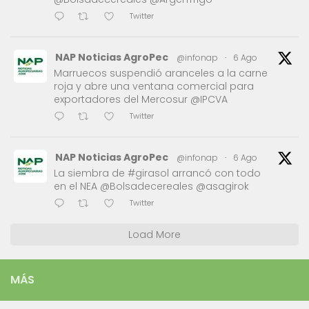
Twitter
NAP Noticias AgroPec
@infonap
·
6 Ago
Marruecos suspendió aranceles a la carne
roja y abre una ventana comercial para
exportadores del Mercosur @IPCVA
Twitter
NAP Noticias AgroPec
@infonap
·
6 Ago
La siembra de #girasol arrancó con todo
en el NEA @Bolsadecereales @asagirok
Twitter
Load More
MÁS