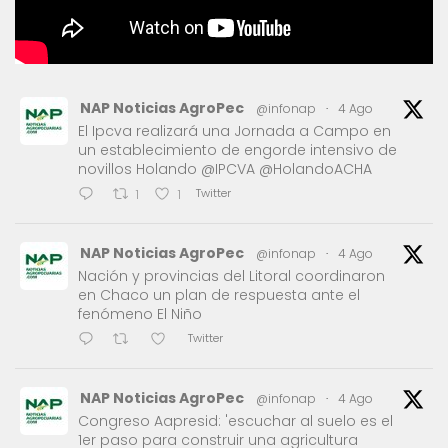
NAP Noticias AgroPec
@infonap
·
4 Ago
El Ipcva realizará una Jornada a Campo en
un establecimiento de engorde intensivo de
novillos Holando @IPCVA @HolandoACHA
Twitter
1
1
NAP Noticias AgroPec
@infonap
·
4 Ago
Nación y provincias del Litoral coordinaron
en Chaco un plan de respuesta ante el
fenómeno El Niño
Twitter
NAP Noticias AgroPec
@infonap
·
4 Ago
Congreso Aapresid: 'escuchar al suelo es el
1er paso para construir una agricultura