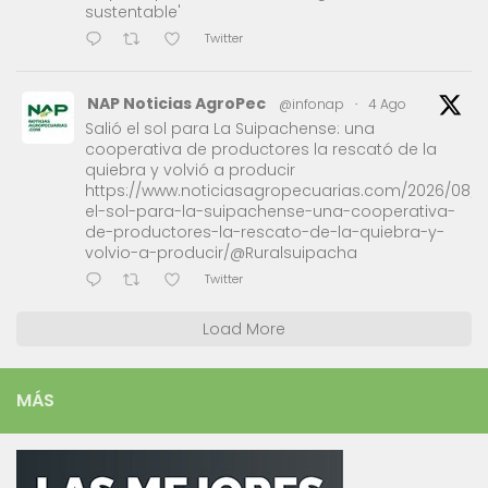
sustentable'
Twitter
NAP Noticias AgroPec
@infonap
·
4 Ago
Salió el sol para La Suipachense: una
cooperativa de productores la rescató de la
quiebra y volvió a producir
https://www.noticiasagropecuarias.com/2026/08/0
el-sol-para-la-suipachense-una-cooperativa-
de-productores-la-rescato-de-la-quiebra-y-
volvio-a-producir/@Ruralsuipacha
Twitter
Load More
MÁS