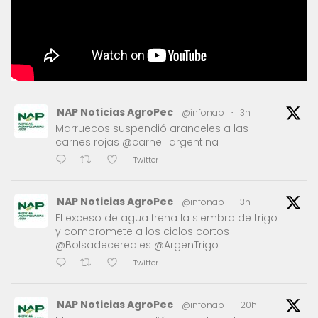
NAP Noticias AgroPec
@infonap
·
3h
Marruecos suspendió aranceles a las
carnes rojas @carne_argentina
Twitter
NAP Noticias AgroPec
@infonap
·
3h
El exceso de agua frena la siembra de trigo
y compromete a los ciclos cortos
@Bolsadecereales @ArgenTrigo
Twitter
NAP Noticias AgroPec
@infonap
·
20h