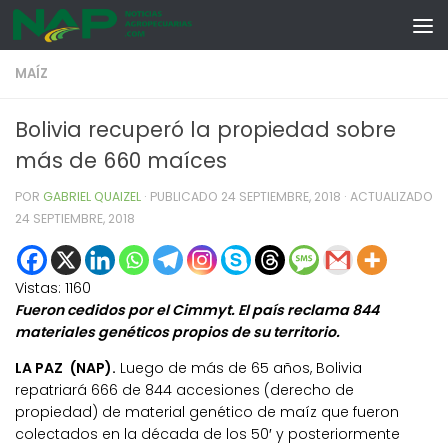
Skip to content
MAÍZ
Bolivia recuperó la propiedad sobre
más de 660 maíces
POR
GABRIEL QUAIZEL
· PUBLICADO
24 SEPTIEMBRE, 2018
· ACTUALIZADO
24 SEPTIEMBRE, 2018
Vistas:
1160
Fueron cedidos por el Cimmyt. El país reclama 844
materiales genéticos propios de su territorio.
LA PAZ (NAP).
Luego de más de 65 años, Bolivia
repatriará 666 de 844 accesiones (derecho de
propiedad) de material genético de maíz que fueron
colectados en la década de los 50′ y posteriormente