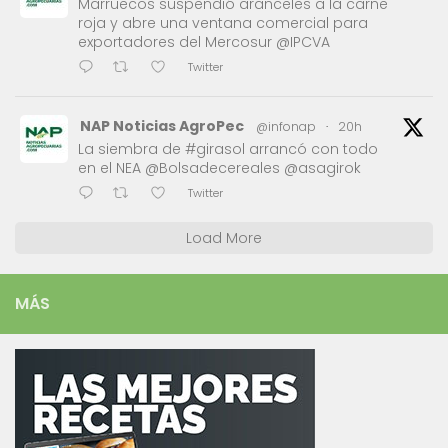
Marruecos suspendió aranceles a la carne
roja y abre una ventana comercial para
exportadores del Mercosur @IPCVA
Twitter
NAP Noticias AgroPec
@infonap
·
20h
La siembra de #girasol arrancó con todo
en el NEA @Bolsadecereales @asagirok
Twitter
Load More
MÁS