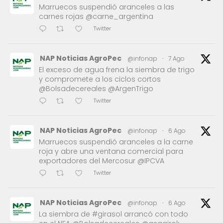
Marruecos suspendió aranceles a las
carnes rojas @carne_argentina
Twitter
NAP Noticias AgroPec
@infonap
·
7 Ago
El exceso de agua frena la siembra de trigo
y compromete a los ciclos cortos
@Bolsadecereales @ArgenTrigo
Twitter
NAP Noticias AgroPec
@infonap
·
6 Ago
Marruecos suspendió aranceles a la carne
roja y abre una ventana comercial para
exportadores del Mercosur @IPCVA
Twitter
NAP Noticias AgroPec
@infonap
·
6 Ago
La siembra de #girasol arrancó con todo