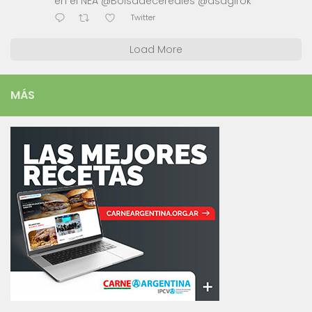
en el NEA @Bolsadecereales @asagirok
Twitter
Load More
MÁS