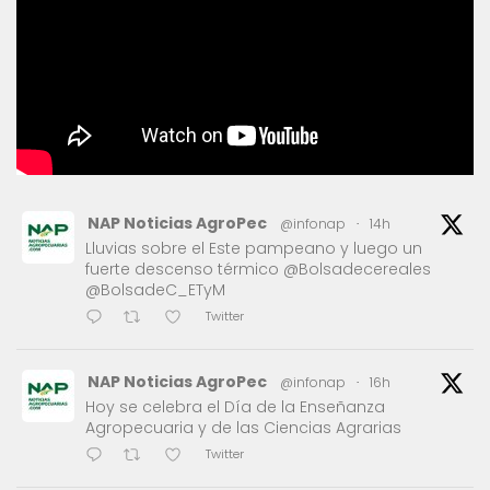
NAP Noticias AgroPec
@infonap
·
14h
Lluvias sobre el Este pampeano y luego un
fuerte descenso térmico @Bolsadecereales
@BolsadeC_ETyM
Twitter
NAP Noticias AgroPec
@infonap
·
16h
Hoy se celebra el Día de la Enseñanza
Agropecuaria y de las Ciencias Agrarias
Twitter