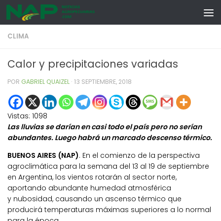
Skip to content
CLIMA
Calor y precipitaciones variadas
POR
GABRIEL QUAIZEL
·
13 SEPTIEMBRE, 2018
Vistas:
1098
Las lluvias se darían en casi todo el país pero no serían
abundantes. Luego habrá un marcado descenso térmico.
BUENOS AIRES (NAP)
. En el comienzo de la perspectiva
agroclimática para la semana del 13 al 19 de septiembre
en Argentina, los vientos rotarán al sector norte,
aportando abundante humedad atmosférica
y nubosidad, causando un ascenso térmico que
producirá temperaturas máximas superiores a lo normal
para la época.