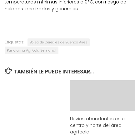
temperaturas mínimas inferiores a 0°C, con riesgo de
heladas localizadas y generales.
Etiquetas:
Bolsa de Cereales de Buenos Aires
Panorama Agrìcola Semanal
TAMBIÉN LE PUEDE INTERESAR...
Lluvias abundantes en el
centro y norte del área
agrícola