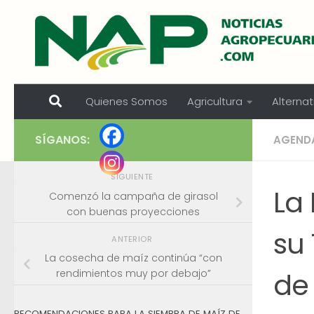
Skip to content
Quienes Somos
Agricultura
Alternat
SÍGANOS:
AGEND
SIGUIENTE
La
Comenzó la campaña de girasol
con buenas proyecciones
su
ANTERIOR
La cosecha de maíz continúa “con
de
rendimientos muy por debajo”
RECOMENDACIONES PARA LA SIEMBRA DE MAÍZ DE