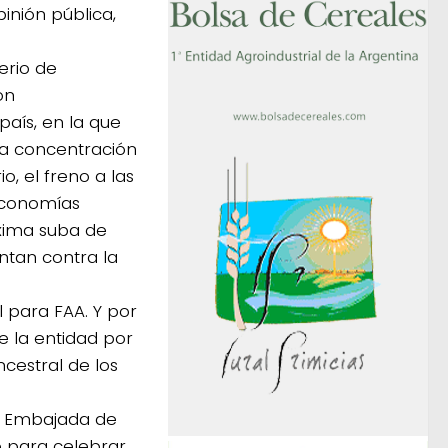
inión pública,
erio de
on
país, en la que
la concentración
o, el freno a las
 economías
óxima suba de
ntan contra la
 para FAA. Y por
e la entidad por
cestral de los
la Embajada de
o para celebrar