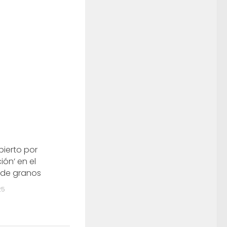
ierto por
ción’ en el
de granos
25