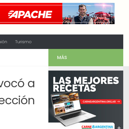
nión
Turismo
MÁS
vocó a
lección