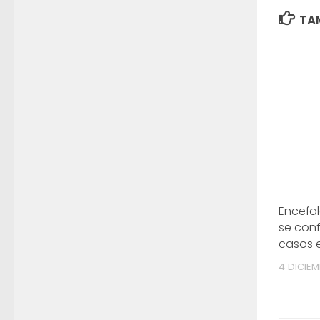
TAM
Encefal
se con
casos e
4 DICIEM