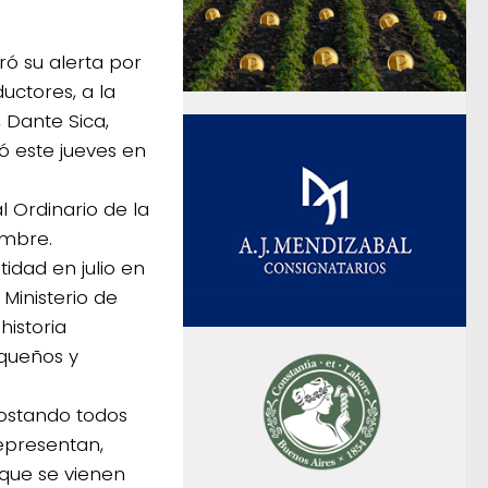
ró su alerta por
uctores, a la
, Dante Sica,
zó este jueves en
l Ordinario de la
embre.
idad en julio en
 Ministerio de
historia
equeños y
apostando todos
representan,
 que se vienen