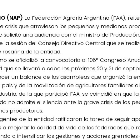
IO (NAP)
La Federación Agraria Argentina (FAA), reite
ve crisis que atraviesan los pequeños y medianos prod
e solicitó una audiencia con el ministro de Producción
e la sesión del Consejo Directivo Central que se reali
 rosarina de la entidad.
mo se oficializó la convocatoria al 106° Congreso Anua
d que se llevará a cabo los próximos 20 y 21 de septi
acer un balance de las asambleas que organizó la ent
 país y de la movilización de agricultores familiares al
ustria, de la que participó FAA, se coincidió en que la 
da no admite el silencio ante la grave crisis de los p
os productores.
rigentes de la entidad ratificaron la tarea de seguir 
as a mejorar la calidad de vida de los federados que 
ndo a intensificar las gestiones y acciones gremiales