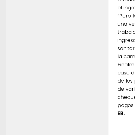
el ing
“Pero 
una ve
trabaj
ingres
sanita
la car
Finalme
caso d
de los
de var
cheque
pagos
EB.