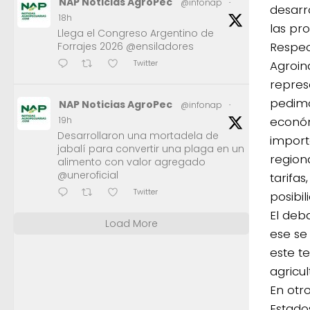
NAP Noticias AgroPec
@infonap
·
desarr
18h
las pr
Llega el Congreso Argentino de
Respect
Forrajes 2026 @ensiladores
Agroind
Twitter
repres
pedimo
NAP Noticias AgroPec
@infonap
·
económ
19h
Desarrollaron una mortadela de
import
jabalí para convertir una plaga en un
region
alimento con valor agregado
@uneroficial
tarifa
Twitter
posibil
El deb
Load More
ese se
este t
agricul
En otr
Estado