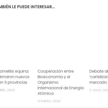
BIÉN LE PUEDE INTERESAR...
omelitis equina:
Cooperación entre
Debate ab
firmaron nuevos
Bioeconomía y el
‘carteliza
n 5 provincias
Organismo
mercado 
Internacional de Energía
BRE, 2023
3 JULIO, 20
Atómica
4 ENERO, 2024