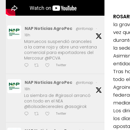
ROSAR
la gra
NAP Noticias AgroPec
@infonap
·
vez qu
18h
durant
Marruecos suspendió aranceles
a la carne roja y abre una ventana
la sede
comercial para exportadores del
Asimis
Mercosur @IPCVA
entida
Twitter
Tras h
todo el
NAP Noticias AgroPec
@infonap
·
Agroind
18h
federa
La siembra de #girasol arrancó
con todo en el NEA
median
@Bolsadecereales @asagirok
Los di
Twitter
los dí
aposta