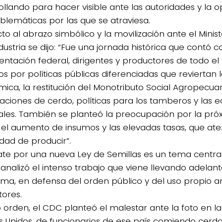
ollando para hacer visible ante las autoridades y la op
oblemáticas por las que se atraviesa.
o al abrazo simbólico y la movilización ante el Minist
ustria se dijo: “Fue una jornada histórica que contó c
entación federal, dirigentes y productores de todo el 
s por políticas públicas diferenciadas que reviertan 
ica, la restitución del Monotributo Social Agropecuari
aciones de cerdo, políticas para los tamberos y las
ales. También se planteó la preocupación por la pr
s, el aumento de insumos y las elevadas tasas, que ate
idad de producir”.
ate por una nueva Ley de Semillas es un tema central
 analizó el intenso trabajo que viene llevando adelant
ema, en defensa del orden público y del uso propio an
tores.
o orden, el CDC planteó el malestar ante la foto en 
s Unidos, de funcionarios de ese país comiendo cerd