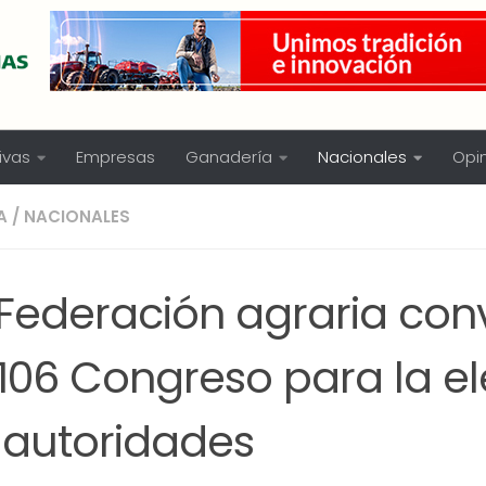
ivas
Empresas
Ganadería
Nacionales
Opi
A
/
NACIONALES
 Federación agraria con
 106 Congreso para la e
 autoridades