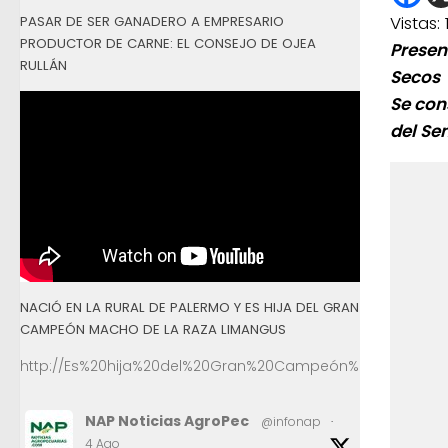
Vistas:
PASAR DE SER GANADERO A EMPRESARIO
PRODUCTOR DE CARNE: EL CONSEJO DE OJEA
Presen
RULLÁN
Secos
Se con
del Se
NACIÓ EN LA RURAL DE PALERMO Y ES HIJA DEL GRAN
CAMPEÓN MACHO DE LA RAZA LIMANGUS
http://Es%20hija%20del%20Gran%20Campeón%20Macho%2
NAP Noticias AgroPec
@infonap
·
4 Ago