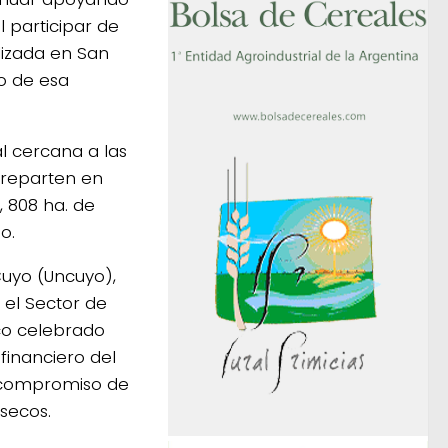
l participar de
lizada en San
co de esa
l cercana a las
 reparten en
 808 ha. de
o.
Cuyo (Uncuyo),
 el Sector de
ico celebrado
financiero del
l compromiso de
 secos.