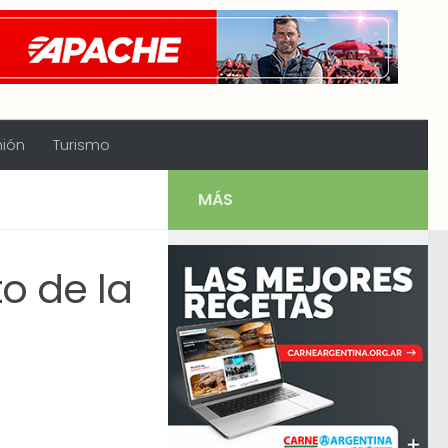
nión
Turismo
MÁS
o de la