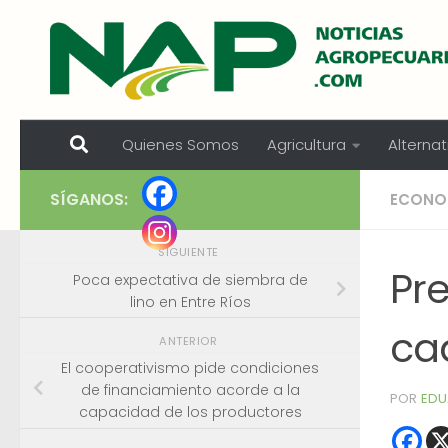
Skip to content
Quienes Somos
Agricultura
Alternat
SÍGANOS:
ECONO
SIGUIENTE
Pre
Poca expectativa de siembra de
lino en Entre Ríos
ca
ANTERIOR
El cooperativismo pide condiciones
de financiamiento acorde a la
POR
EDU
capacidad de los productores