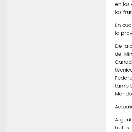
en los
los fru
En cua
la prov
De la 
del Min
Ganade
técnic
Federa
tambié
Mendoz
Actual
Argent
frutos 