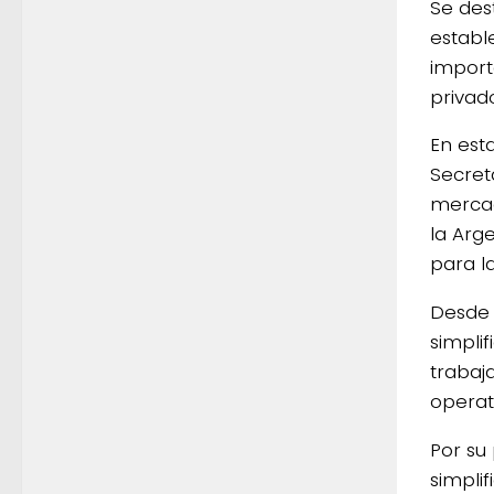
Se des
establ
import
privad
En est
Secret
mercad
la Arg
para la
Desde 
simpli
trabaj
operat
Por su
simplif