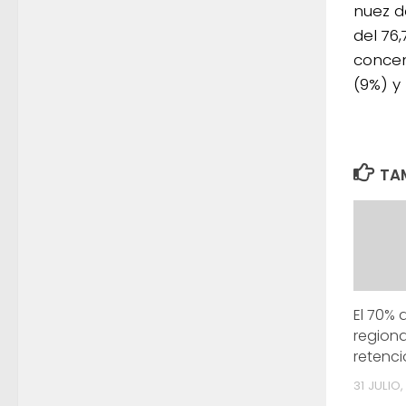
nuez d
del 76,
concen
(9%) y 
TAM
El 70%
region
retenc
31 JULIO