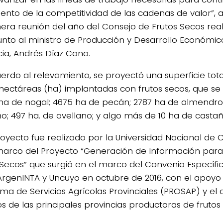
ento de la competitividad de las cadenas de valor”, a
mera reunión del año del Consejo de Frutos Secos rea
junto al ministro de Producción y Desarrollo Económi
cia, Andrés Díaz Cano.
erdo al relevamiento, se proyectó una superficie tota
4/salio-
 hectáreas (ha) implantadas con frutos secos, que se
 ha de nogal; 4675 ha de pecán; 2787 ha de almendro,
ho; 497 ha. de avellano; y algo más de 10 ha de castañ
royecto fue realizado por la Universidad Nacional de 
marco del Proyecto “Generación de Información para
 Secos” que surgió en el marco del Convenio Específ
ArgenINTA y Uncuyo en octubre de 2016, con el apoyo 
ma de Servicios Agrícolas Provinciales (PROSAP) y e
os de las principales provincias productoras de frutos