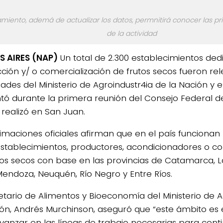
vamiento, ademá de actualizar los datos, permnitirá conocer las 
de la actividad
 AIRES (NAP)
Un total de 2.300 establecimientos ded
ción y/ o comercialización de frutos secos fueron rel
dades del Ministerio de Agroindustr4ia de la Nación y e
tó durante la primera reunión del Consejo Federal d
 realizó en San Juan.
timaciones oficiales afirman que en el país funciona
establecimientos, productores, acondicionadores o c
tos secos con base en las provincias de Catamarca, La
Mendoza, Neuquén, Río Negro y Entre Ríos.
retario de Alimentos y Bioeconomía del Ministerio de A
ión, Andrés Murchinson, aseguró que “este ámbito es
vanzar en las líneas de trabajo necesarias para con