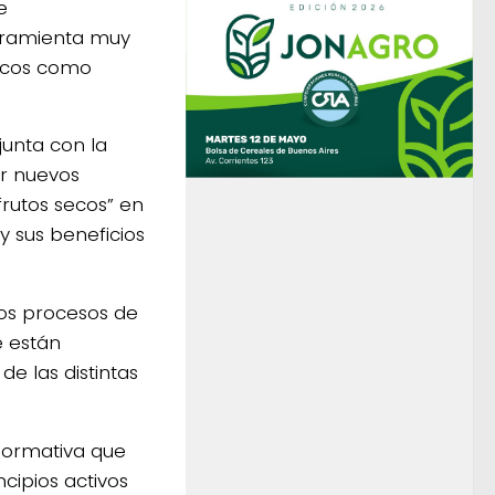
e
erramienta muy
licos como
junta con la
ir nuevos
rutos secos” en
y sus beneficios
los procesos de
e están
e las distintas
 normativa que
ncipios activos