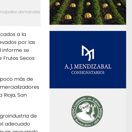
principales demandas
icados a la
evados por las
l informe se
e Frutos Secos
n poco más de
omercializadores
 Rioja, San
groindustria de
 el adecuado
tinuar apoyando