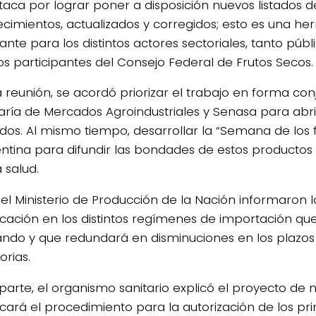
taca por lograr poner a disposición nuevos listados d
ecimientos, actualizados y corregidos; esto es una h
ante para los distintos actores sectoriales, tanto púb
os participantes del Consejo Federal de Frutos Secos.
a reunión, se acordó priorizar el trabajo en forma con
aría de Mercados Agroindustriales y Senasa para abr
os. Al mismo tiempo, desarrollar la “Semana de los f
entina para difundir las bondades de estos productos 
 salud.
el Ministerio de Producción de la Nación informaron 
ficación en los distintos regímenes de importación qu
ando y que redundará en disminuciones en los plazos d
orias.
 parte, el organismo sanitario explicó el proyecto de
icará el procedimiento para la autorización de los pri