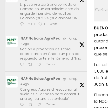
El Ipcva realizará una Jornada a
Campo en un establecimiento de
El rele
engorde intensivo de novillos
Holando @IPCVA @HolandoACHA
Twitter
1
1
BUENOS
produc
NAP Noticias AgroPec
@infonap
·
autori
4 Ago
presen
Nación y provincias del Litoral
que se
coordinaron en Chaco un plan de
respuesta ante el fenómeno El Niño
Las es
Twitter
3.800 
de fru
NAP Noticias AgroPec
@infonap
·
Juan, 
4 Ago
Congreso Aapresid: 'escuchar al
suelo es el 1er paso para construir
El sec
una agricultura sustentable'
la Nac
Twitter
para a