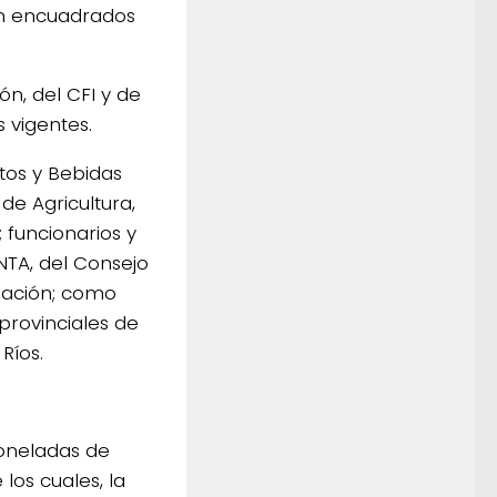
an encuadrados
n, del CFI y de
s vigentes.
ntos y Bebidas
de Agricultura,
 funcionarios y
NTA, del Consejo
 Nación; como
provinciales de
Ríos.
oneladas de
los cuales, la