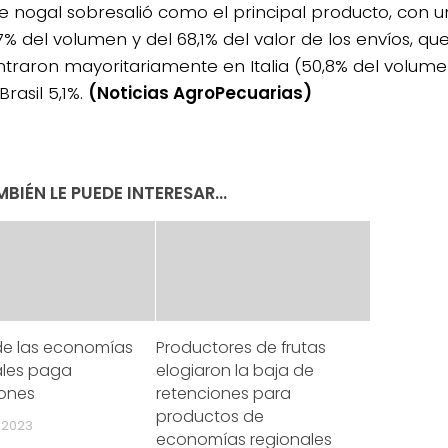
e nogal sobresalió como el principal producto, con u
7% del volumen y del 68,1% del valor de los envíos, qu
traron mayoritariamente en Italia (50,8% del volumen
Brasil 5,1%.
(Noticias AgroPecuarias)
BIÉN LE PUEDE INTERESAR...
 de las economías
Productores de frutas
ales paga
elogiaron la baja de
iones
retenciones para
productos de
, 2023
economías regionales