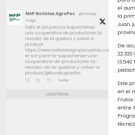
el aum
NAP Noticias AgroPec
@infonap
·
la pri
4 Ago
Juan, 
Salió el sol para La Suipachense:
provin
una cooperativa de productores la
rescató de la quiebra y volvió a
producir
De acu
https://www.noticiasagropecuarias.com/2026/08/0
22.320
el-sol-para-la-suipachense-una-
13.540
cooperativa-de-productores-la-
rescato-de-la-quiebra-y-volvio-a-
pistac
producir/@Ruralsuipacha
Twitter
Este p
en el 
Load More
Frutos
entre 
Progra
técnic