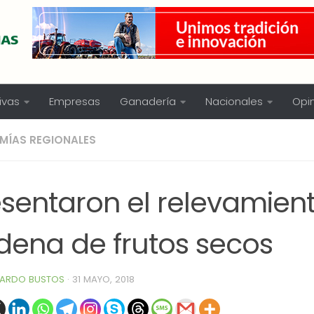
ivas
Empresas
Ganadería
Nacionales
Opi
MÍAS REGIONALES
sentaron el relevamient
dena de frutos secos
ARDO BUSTOS
·
31 MAYO, 2018