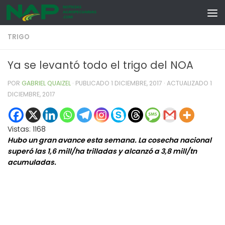
Skip to content
TRIGO
Ya se levantó todo el trigo del NOA
POR
GABRIEL QUAIZEL
· PUBLICADO
1 DICIEMBRE, 2017
· ACTUALIZADO
1
DICIEMBRE, 2017
Vistas:
1168
Hubo un gran avance esta semana. La cosecha nacional
superó las 1,6 mill/ha trilladas y alcanzó a 3,8 mill/tn
acumuladas.