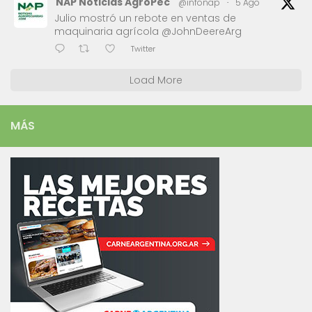
NAP Noticias AgroPec
@infonap
·
5 Ago
Julio mostró un rebote en ventas de
maquinaria agrícola @JohnDeereArg
Twitter
Load More
MÁS