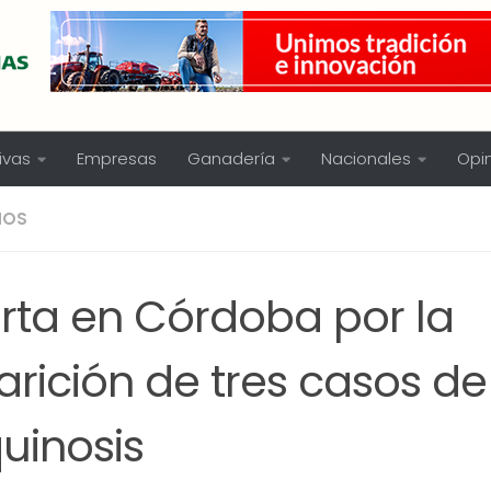
ivas
Empresas
Ganadería
Nacionales
Opi
NOS
erta en Córdoba por la
rición de tres casos de
quinosis