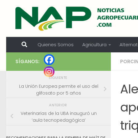
Skip to content
Quienes Somos
Agricultura
Alternat
SÍGANOS:
PORCI
SIGUIENTE
Al
La Unión Europea permite el uso del
glifosato por 5 años
apa
ANTERIOR
Veterinarias de la UBA inauguró un
tri
‘aula tecnopedagógica’
RECOMENDACIONES PARA LA SIEMBRA DE MAÍZ DE