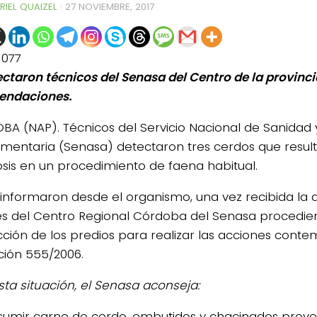
RIEL QUAIZEL
·
27 NOVIEMBRE, 2017
1077
ectaron técnicos del Senasa del Centro de la provinci
endaciones.
A (NAP). Técnicos del Servicio Nacional de Sanidad 
imentaria (Senasa) detectaron tres cerdos que result
nosis en un procedimiento de faena habitual.
informaron desde el organismo, una vez recibida la 
s del Centro Regional Córdoba del Senasa procedier
icción de los predios para realizar las acciones cont
ción 555/2006.
sta situación, el Senasa aconseja:
sumir carne de cerdo, embutidos y chacinados prove