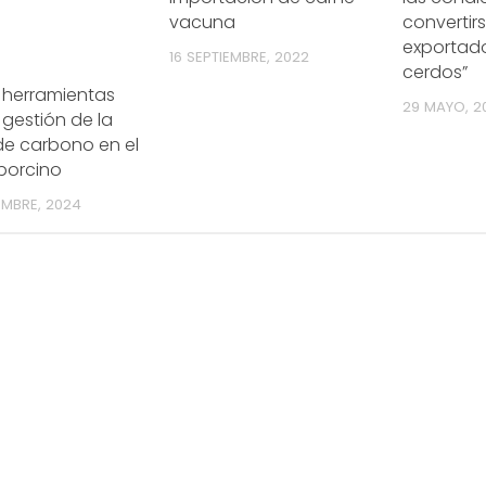
vacuna
convertirs
exportad
16 SEPTIEMBRE, 2022
cerdos”
 herramientas
29 MAYO, 2
 gestión de la
de carbono en el
porcino
EMBRE, 2024