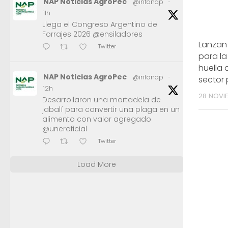
NAP Noticias AgroPec
@infonap
·
11h
Llega el Congreso Argentino de
Forrajes 2026 @ensiladores
Lanzan
Twitter
para la
huella 
NAP Noticias AgroPec
@infonap
·
sector 
12h
28 NOVI
Desarrollaron una mortadela de
jabalí para convertir una plaga en un
alimento con valor agregado
@uneroficial
Twitter
Load More