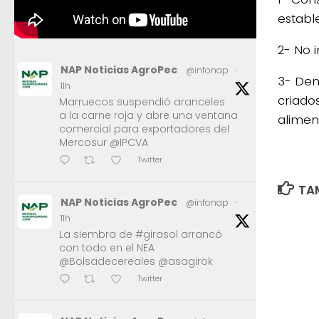
establ
2- No 
NAP Noticias AgroPec
@infonap
·
3- Den
11h
criado
Marruecos suspendió aranceles
a la carne roja y abre una ventana
alimen
comercial para exportadores del
Mercosur @IPCVA
Twitter
TAM
NAP Noticias AgroPec
@infonap
·
11h
La siembra de #girasol arrancó
con todo en el NEA
@Bolsadecereales @asagirok
Twitter