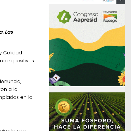
a. Las
y Calidad
aron positivos a
denuncia,
on a la
empladas en la
nientes de