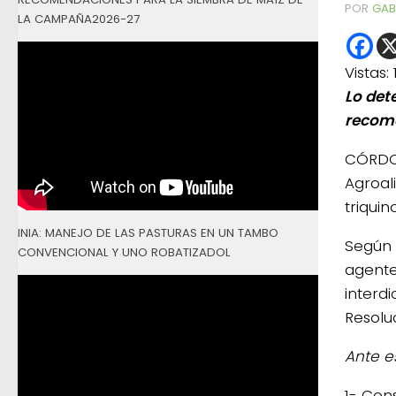
POR
GAB
LA CAMPAÑA2026-27
Vistas:
Lo det
recom
CÓRDOB
Agroal
triqui
INIA: MANEJO DE LAS PASTURAS EN UN TAMBO
Según 
CONVENCIONAL Y UNO ROBATIZADOL
agente
interd
Resolu
Ante e
1- Con