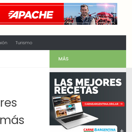
nión
Turismo
MÁS
res
e más