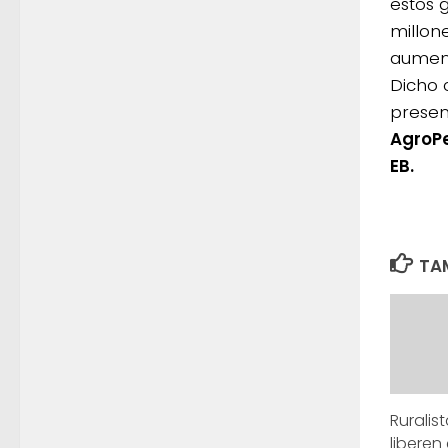
estos 
millon
aument
Dicho 
presen
AgroP
EB.
TAM
Ruralis
liberen