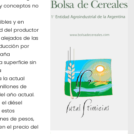
 y conceptos no
ibles y en
ad del productor
 alejados de las
oducción por
paña
superficie sin
a
 la actual
illones de
el año actual.
el diésel
 estos
ones de pesos,
 el precio del