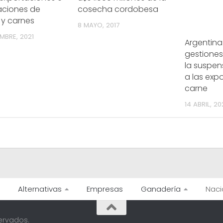
aciones de
cosecha cordobesa
 y carnes
8 MAYO, 2017
EMBRE, 2021
Argentina 
gestiones 
la suspen
a las exp
carne
14 ABRIL, 2
Alternativas
Empresas
Ganadería
Naci
ervados.