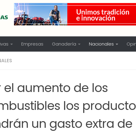
ivas
Empresas
Ganadería
Nacionales
Opi
NALES
r el aumento de los
mbustibles los producto
ndrán un gasto extra d