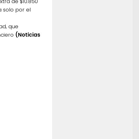
xtra de $10.850
solo por el
ad, que
nciero
(Noticias