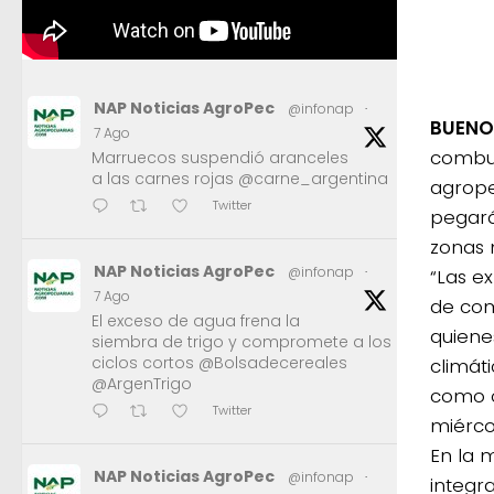
NAP Noticias AgroPec
@infonap
·
BUENOS
7 Ago
combust
Marruecos suspendió aranceles
a las carnes rojas @carne_argentina
agrope
Twitter
pegará
zonas 
NAP Noticias AgroPec
@infonap
·
“Las e
7 Ago
de com
El exceso de agua frena la
quiene
siembra de trigo y compromete a los
ciclos cortos @Bolsadecereales
climát
@ArgenTrigo
como o
Twitter
miérco
En la 
NAP Noticias AgroPec
@infonap
·
integr