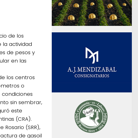
cio de los
 la actividad
es de pesos y
ular en las
de los centros
lómetros o
 condiciones
ento sin sembrar,
guró este
tinas (CRA).
e Rosario (SRR),
factura de gasoil