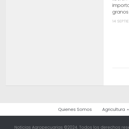
import
granos
14 SEPTI
Quienes Somos
Agricultura
Noticias Agropecuarias ©2024. Todos los derechos res