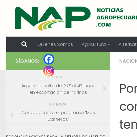
Skip to content
Quienes Somos
Agricultura
Alternat
SÍGANOS:
NACIO
SIGUIENTE
Po
Argentina saltó del 27° al 4° lugar
en exportación de harinas
co
ANTERIOR
Córdoba lanzó el programa ‘Más
te
Carneros’
RECOMENDACIONES PARA LA SIEMBRA DE MAÍZ DE