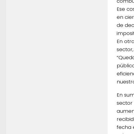
combus
Ese co
en cie
de dec
imposit
En otr
sector
“Queda
públic
eficie
nuestr
En sum
sector
aument
recibi
fecha 