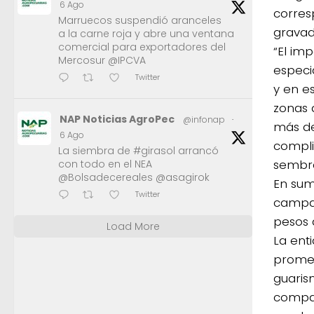
6 Ago
corres
Marruecos suspendió aranceles
gravad
a la carne roja y abre una ventana
comercial para exportadores del
“El im
Mercosur @IPCVA
especia
Twitter
y en e
zonas 
NAP Noticias AgroPec
@infonap
·
más de
6 Ago
compli
La siembra de #girasol arrancó
sembra
con todo en el NEA
@Bolsadecereales @asagirok
En sum
Twitter
campañ
pesos a
Load More
La ent
promed
guaris
compar