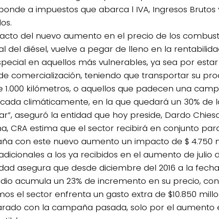
ponde a impuestos que abarca l IVA, Ingresos Brutos
os.
pacto del nuevo aumento en el precio de los combust
l del diésel, vuelve a pegar de lleno en la rentabilid
special en aquellos más vulnerables, ya sea por estar
de comercialización, teniendo que transportar su pr
 1.000 kilómetros, o aquellos que padecen una cam
cada climáticamente, en la que quedará un 30% de la 
r”, aseguró la entidad que hoy preside, Dardo Chies
a, CRA estima que el sector recibirá en conjunto para
a con este nuevo aumento un impacto de $ 4.750 m
dicionales a los ya recibidos en el aumento de julio d
idad asegura que desde diciembre del 2016 a la fecha 
io acumula un 23% de incremento en su precio, con
mos el sector enfrenta un gasto extra de $10.850 mill
ado con la campaña pasada, solo por el aumento en