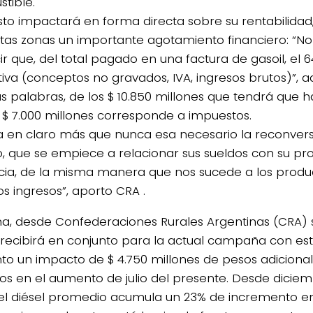
tible.
sto impactará en forma directa sobre su rentabilidad
rtas zonas un importante agotamiento financiero: “
ir que, del total pagado en una factura de gasoil, el 
iva (conceptos no gravados, IVA, ingresos brutos)”, adv
as palabras, de los $ 10.850 millones que tendrá que h
, $ 7.000 millones corresponde a impuestos.
 en claro más que nunca esa necesario la reconvers
o, que se empiece a relacionar sus sueldos con su pro
ncia, de la misma manera que nos sucede a los produ
os ingresos”, aporto CRA .
a, desde Confederaciones Rurales Argentinas (CRA) 
 recibirá en conjunto para la actual campaña con es
o un impacto de $ 4.750 millones de pesos adicional
dos en el aumento de julio del presente. Desde diciem
el diésel promedio acumula un 23% de incremento en