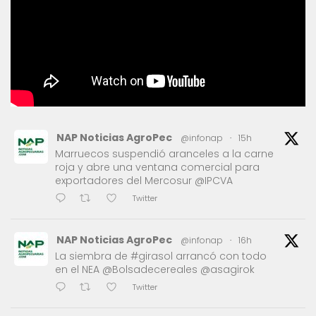
NAP Noticias AgroPec
@infonap
·
15h
Marruecos suspendió aranceles a la carne
roja y abre una ventana comercial para
exportadores del Mercosur @IPCVA
Twitter
NAP Noticias AgroPec
@infonap
·
16h
La siembra de #girasol arrancó con todo
en el NEA @Bolsadecereales @asagirok
Twitter