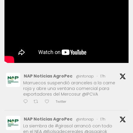
NAP Noticias AgroPec
@infonap
·
17h
Marruecos suspendió aranceles a la carne
roja y abre una ventana comercial para
exportadores del Mercosur @IPCVA
Twitter
NAP Noticias AgroPec
@infonap
·
17h
La siembra de #girasol arrancó con todo
en el NEA @Bolsadecereales @asagirok