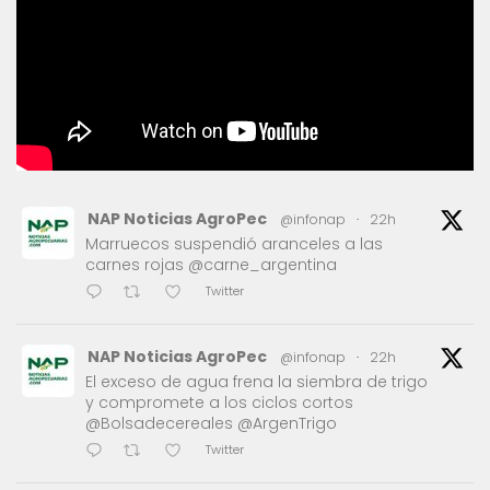
NAP Noticias AgroPec
@infonap
·
22h
Marruecos suspendió aranceles a las
carnes rojas @carne_argentina
Twitter
NAP Noticias AgroPec
@infonap
·
22h
El exceso de agua frena la siembra de trigo
y compromete a los ciclos cortos
@Bolsadecereales @ArgenTrigo
Twitter