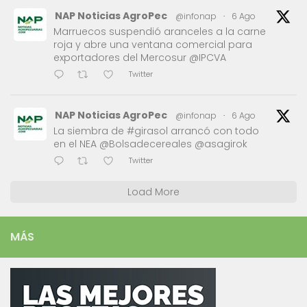
NAP Noticias AgroPec
@infonap
·
6 Ago
Marruecos suspendió aranceles a la carne
roja y abre una ventana comercial para
exportadores del Mercosur @IPCVA
Twitter
NAP Noticias AgroPec
@infonap
·
6 Ago
La siembra de #girasol arrancó con todo
en el NEA @Bolsadecereales @asagirok
Twitter
Load More
MÁS