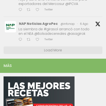
exportadores del Mercosur @IPCVA
Twitter
NAP Noticias AgroPec
@infonap
·
6 Ago
La siembra de #girasol arrancó con todo
en el NEA @Bolsadecereales @asagirok
Twitter
Load More
MÁS