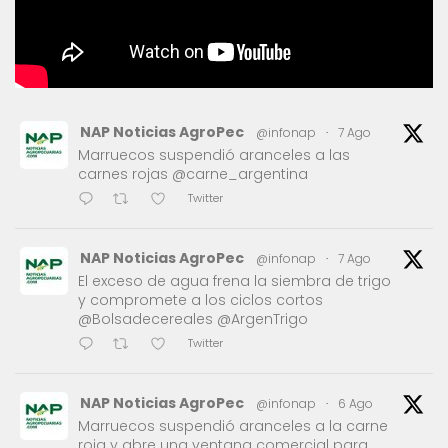
NAP Noticias AgroPec
@infonap
·
7 Ago
Marruecos suspendió aranceles a las
carnes rojas @carne_argentina
Twitter
NAP Noticias AgroPec
@infonap
·
7 Ago
El exceso de agua frena la siembra de trigo
y compromete a los ciclos cortos
@Bolsadecereales @ArgenTrigo
Twitter
NAP Noticias AgroPec
@infonap
·
6 Ago
Marruecos suspendió aranceles a la carne
roja y abre una ventana comercial para