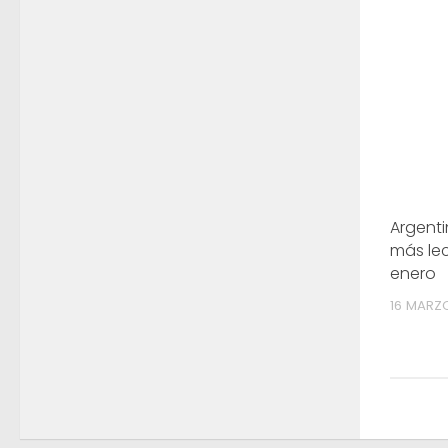
Argenti
más le
enero
16 MARZ