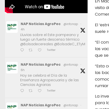
En Mad
visita 
Comerc
NAP Noticias AgroPec
El ‘es
@infonap
·
4h
suele r
Lluvias sobre el Este pampeano y
luego un fuerte descenso térmico
“El co
@Bolsadecereales @BolsadeC_ETyM
las va
Twitter
que se
NAP Noticias AgroPec
@infonap
·
“Esta 
6h
las ba
Hoy se celebra el Día de la
comodi
Enseñanza Agropecuaria y de las
Ciencias Agrarias
rumiar
Twitter
La inv
para l
NAP Noticias AgroPec
@infonap
·