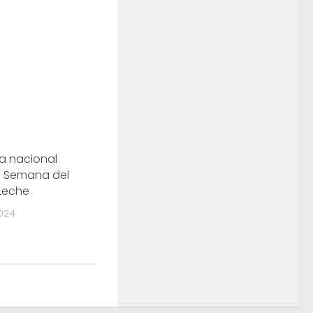
a nacional
a Semana del
Leche
024