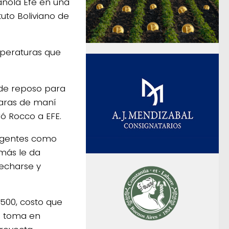
añola Efe en una
ituto Boliviano de
emperaturas que
 de reposo para
caras de maní
ró Rocco a EFE.
 agentes como
más le da
echarse y
,500, costo que
se toma en