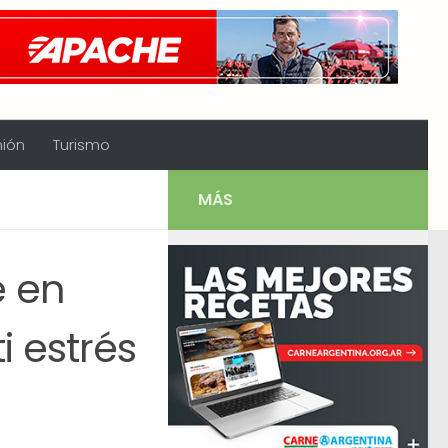
nión
Turismo
MÁS
e en
i estrés