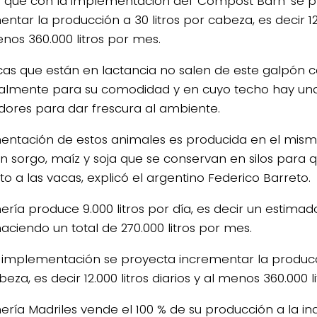
 que con la implementación del ‘Compost Barn’ se 
ntar la producción a 30 litros por cabeza, es decir 12.
enos 360.000 litros por mes.
cas que están en lactancia no salen de este galpón c
almente para su comodidad y en cuyo techo hay una
adores para dar frescura al ambiente.
mentación de estos animales es producida en el mism
n sorgo, maíz y soja que se conservan en silos para q
o a las vacas, explicó el argentino Federico Barreto.
ería produce 9.000 litros por día, es decir un estimado
aciendo un total de 270.000 litros por mes.
 implementación se proyecta incrementar la producci
eza, es decir 12.000 litros diarios y al menos 360.000 l
ería Madriles vende el 100 % de su producción a la ind