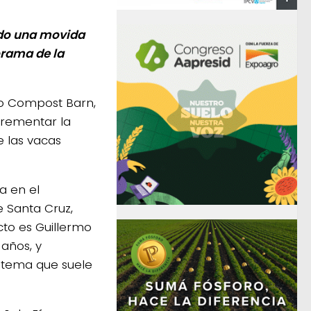
ndo una movida
orama de la
o Compost Barn,
ncrementar la
 las vacas
a en el
e Santa Cruz,
to es Guillermo
 años, y
stema que suele