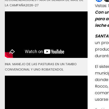
Vistas:
LA CAMPAÑA2026-27
Con un
para a
leche e
SANTA 
un pro
produc
durant
INIA: MANEJO DE LAS PASTURAS EN UN TAMBO
El sist
CONVENCIONAL Y UNO ROBATIZADOL
municip
donde 
Rocco,
comand
usarse 