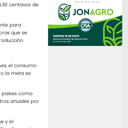
 0,30 centavos de
ente para
oras que se
roducción.
via, el consumo
ero la meta es
os países como
itros anuales por
e y el