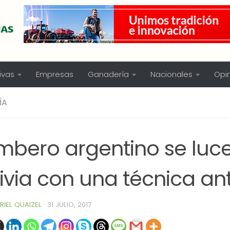
ivas
Empresas
Ganadería
Nacionales
Opi
ÍA
mbero argentino se luc
ivia con una técnica ant
RIEL QUAIZEL
·
31 JULIO, 2017