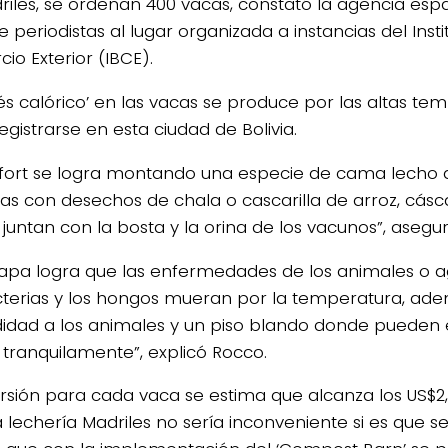
riles, se ordeñan 400 vacas, constató la agencia esp
de periodistas al lugar organizada a instancias del Inst
io Exterior (IBCE).
trés calórico’ en las vacas se produce por las altas t
egistrarse en esta ciudad de Bolivia.
nfort se logra montando una especie de cama lecho
cas con desechos de chala o cascarilla de arroz, cás
 juntan con la bosta y la orina de los vacunos”, asegu
capa logra que las enfermedades de los animales o
cterias y los hongos mueran por la temperatura, ade
dad a los animales y un piso blando donde pueden 
 tranquilamente”, explicó Rocco.
ersión para cada vaca se estima que alcanza los US$2
a lechería Madriles no sería inconveniente si es que 