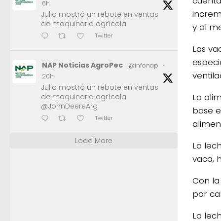
cuenta
6h
increme
Julio mostró un rebote en ventas
de maquinaria agrícola
y al m
Twitter
Las va
especi
NAP Noticias AgroPec
@infonap
·
ventil
20h
Julio mostró un rebote en ventas
La ali
de maquinaria agrícola
@JohnDeereArg
base e
Twitter
aliment
Load More
La lech
vaca, h
Con la
por cab
La lech