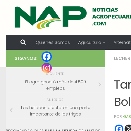
Skip to content
Quienes Somos
Agricultura
Alternat
SÍGANOS:
LECHER
SIGUIENTE
Ta
El agro generó más de 4.500
empleos
Bol
ANTERIOR
Las heladas afectaron una parte
importante de los trigos
POR
GAB
RECOMENDACIONES PARA LA SIEMBRA DE MAÍZ DE