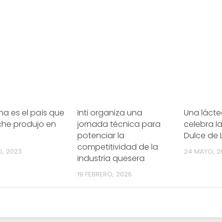
na es el país que
Inti organiza una
Una lácte
che produjo en
jornada técnica para
celebra l
potenciar la
Dulce de 
competitividad de la
O, 2023
24 MAYO, 2
industria quesera
19 FEBRERO, 2026