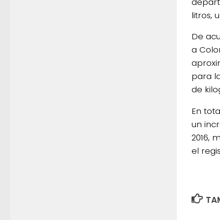
depart
litros,
De acu
a Colo
aproxi
para l
de kil
En tot
un inc
2016, m
el reg
TAM