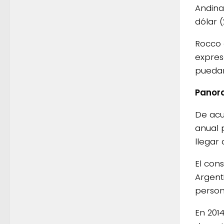
Andina
dólar (2
Rocco 
expres
puedan
Pano
De acu
anual 
llegar a
El con
Argenti
person
En 2014