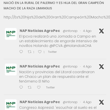
NACIÓ EN LA RURAL DE PALERMO Y ES HIJA DEL GRAN CAMPEÓN
MACHO DE LA RAZA LIMANGUS
http://Es%20hija%20del%20Gran%20Campeón%20Macho%20
NAP Noticias AgroPec
@infonap
·
4 Ago
El Ipcva realizará una Jornada a Campo en
un establecimiento de engorde intensivo de
novillos Holando @IPCVA @HolandoACHA
Twitter
1
1
NAP Noticias AgroPec
@infonap
·
4 Ago
Nación y provincias del Litoral coordinaron
en Chaco un plan de respuesta ante el
fenómeno El Niño
Twitter
NAP Noticias AgroPec
@infonap
·
4 Ago
Congreso Aapresid: 'escuchar al suelo es el