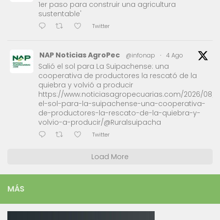
1er paso para construir una agricultura
sustentable'
Twitter
NAP Noticias AgroPec
@infonap
·
4 Ago
Salió el sol para La Suipachense: una
cooperativa de productores la rescató de la
quiebra y volvió a producir
https://www.noticiasagropecuarias.com/2026/08/0
el-sol-para-la-suipachense-una-cooperativa-
de-productores-la-rescato-de-la-quiebra-y-
volvio-a-producir/@Ruralsuipacha
Twitter
Load More
MÁS