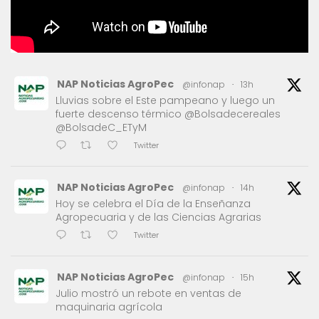
NAP Noticias AgroPec
@infonap
·
13h
Lluvias sobre el Este pampeano y luego un
fuerte descenso térmico @Bolsadecereales
@BolsadeC_ETyM
Twitter
NAP Noticias AgroPec
@infonap
·
14h
Hoy se celebra el Día de la Enseñanza
Agropecuaria y de las Ciencias Agrarias
Twitter
NAP Noticias AgroPec
@infonap
·
15h
Julio mostró un rebote en ventas de
maquinaria agrícola