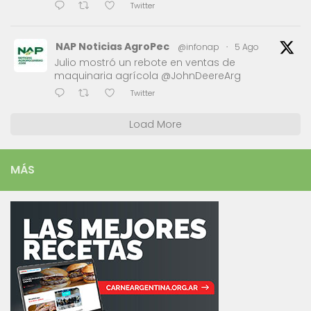
Twitter
NAP Noticias AgroPec
@infonap
·
5 Ago
Julio mostró un rebote en ventas de
maquinaria agrícola @JohnDeereArg
Twitter
Load More
MÁS