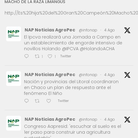
MACHO DE LA RAZA LIMANGUS
http://Es%20hija%20del%20Gran%20Campeón%20Macho%20
NAP Noticias AgroPec
@infonap
·
4 Ago
El Ipcva realizará una Jornada a Campo en
un establecimiento de engorde intensivo de
novillos Holando @IPCVA @HolandoACHA
Twitter
1
1
NAP Noticias AgroPec
@infonap
·
4 Ago
Nación y provincias del Litoral coordinaron
en Chaco un plan de respuesta ante el
fenómeno El Niño
Twitter
NAP Noticias AgroPec
@infonap
·
4 Ago
Congreso Aapresid: 'escuchar al suelo es el
1er paso para construir una agricultura