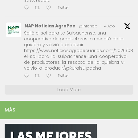
sustentable'
Twitter
NAP Noticias AgroPec
@infonap
·
4 Ago
Salió el sol para La Suipachense: una
cooperativa de productores la rescató de la
quiebra y volvió a producir
https://www.noticiasagropecuarias.com/2026/08/0
el-sol-para-la-suipachense-una-cooperativa-
de-productores-la-rescato-de-la-quiebra-y-
volvio-a-producir/@Ruralsuipacha
Twitter
Load More
MÁS