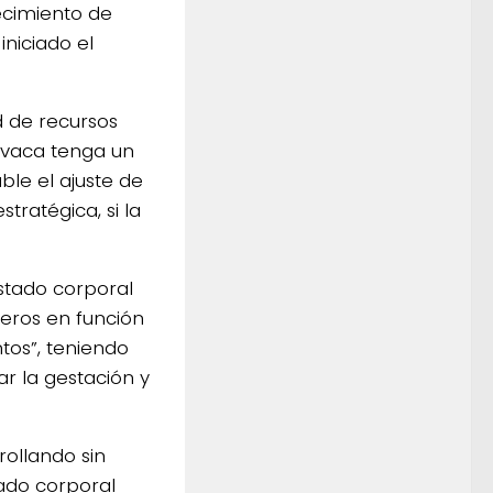
ecimiento de
niciado el
 de recursos
a vaca tenga un
able el ajuste de
tratégica, si la
stado corporal
treros en función
tos”, teniendo
ar la gestación y
rollando sin
ado corporal