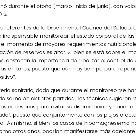
nó durante el otoño (marzo-inicio de junio), con valo
0 %.
os referentes de la Experimental Cuenca del Salado, e
ta indispensable monitorear el estado corporal de la
 el momento de mayores requerimientos nutricionale
zación de reservas es alta”. Si bien se está sobre el 
ios, destacan la importancia de “realizar el control 
as en toros, puesto que aún hay tiempo para repone
itivo”.
eria sanitaria, dado que durante el monitoreo “se h
e sarna en distintos partidos”, los técnicos sugieren 
os necesarios para evitar su diseminación y hacer el
do”, puesto que conjuntamente con los piojos afecta
al. Asimismo, si bien los casos de hipomagnesemia n
como otros años, podrían manifestarse más adelante