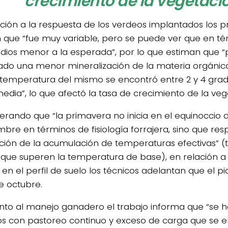
crecimiento de la vegetaci
ación a la respuesta de los verdeos implantados los p
n que “fue muy variable, pero se puede ver que en t
ios menor a la esperada”, por lo que estiman que 
rado una menor mineralización de la materia orgánica
 temperatura del mismo se encontró entre 2 y 4 gra
media”, lo que afectó la tasa de crecimiento de la veg
erando que “la primavera no inicia en el equinoccio d
mbre en términos de fisiología forrajera, sino que res
ción de la acumulación de temperaturas efectivas” 
s que superen la temperatura de base), en relación a 
 en el perfil de suelo los técnicos adelantan que el p
de octubre.
nto al manejo ganadero el trabajo informa que “se 
 con pastoreo continuo y exceso de carga que se 