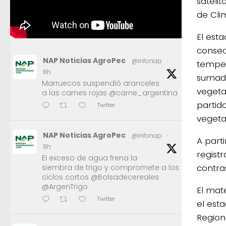
satelit
de Cli
El est
consec
NAP Noticias AgroPec
@infonap
·
temper
8h
sumado
Marruecos suspendió aranceles
vegeta
a las carnes rojas @carne_argentina
partid
Twitter
vegetac
NAP Noticias AgroPec
@infonap
·
A parti
8h
registr
El exceso de agua frena la
contra
siembra de trigo y compromete a los
ciclos cortos @Bolsadecereales
@ArgenTrigo
El mat
Twitter
el est
Region