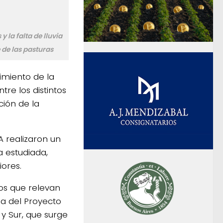
 la falta de lluvia
 de las pasturas
imiento de la
re los distintos
ción de la
A realizaron un
a estudiada,
iores.
os que relevan
ia del Proyecto
 y Sur, que surge