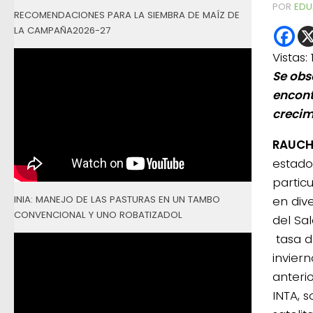
POR
EDU
RECOMENDACIONES PARA LA SIEMBRA DE MAÍZ DE
LA CAMPAÑA2026-27
Vistas:
Se obs
encont
crecim
RAUCH,
estado
partic
INIA: MANEJO DE LAS PASTURAS EN UN TAMBO
en div
CONVENCIONAL Y UNO ROBATIZADOL
del Sa
tasa d
inviern
anteri
INTA, 