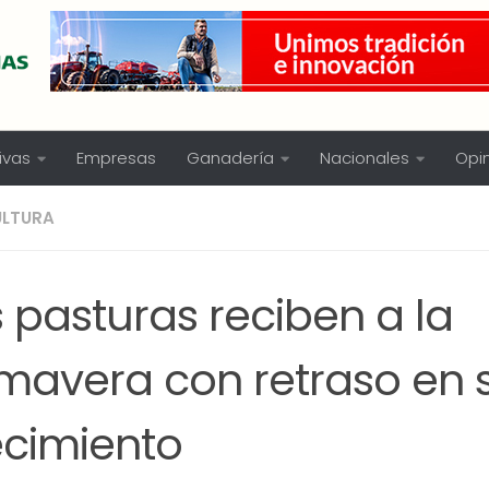
ivas
Empresas
Ganadería
Nacionales
Opi
ULTURA
 pasturas reciben a la
imavera con retraso en 
ecimiento