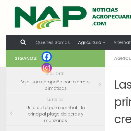
Skip to content
Quienes Somos
Agricultura
Alternat
SÍGANOS:
AGRIC
SIGUIENTE
Las
Soja: una campaña con alarmas
climáticas
pr
ANTERIOR
Un crédito para combatir la
cr
principal plaga de peras y
manzanas