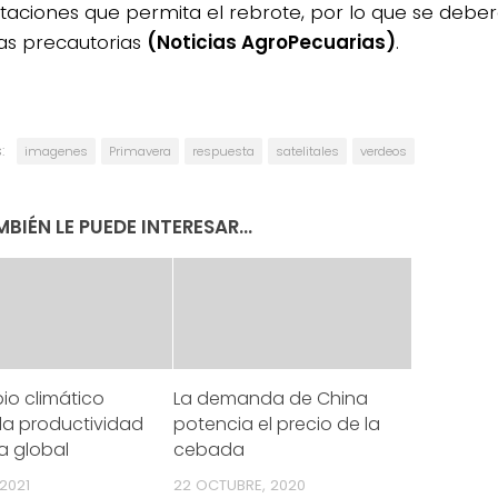
itaciones que permita el rebrote, por lo que se deb
s precautorias
(Noticias AgroPecuarias)
.
:
imagenes
Primavera
respuesta
satelitales
verdeos
BIÉN LE PUEDE INTERESAR...
io climático
La demanda de China
la productividad
potencia el precio de la
a global
cebada
 2021
22 OCTUBRE, 2020