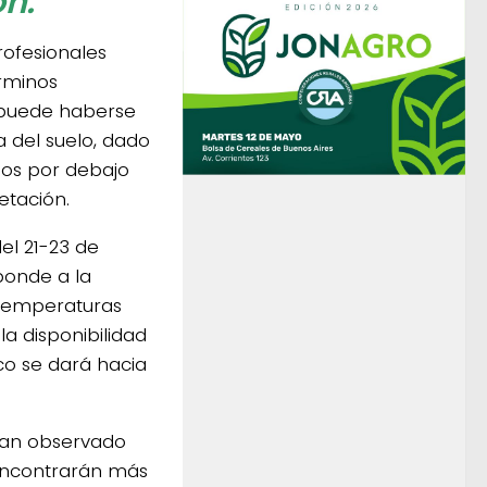
ón.
rofesionales
érminos
“puede haberse
 del suelo, dado
dos por debajo
etación.
el 21-23 de
ponde a la
(temperaturas
la disponibilidad
ico se dará hacia
han observado
encontrarán más