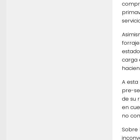
compro
primav
servicio
Asimis
forraj
estado 
carga e
hacien
A esta
pre-ser
de su 
en cue
no com
Sobre 
inconv