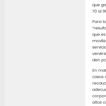
que ga
70 al 9
Para l
“resul
que es
movili
servic
venére
den pos
En mat
casos d
recaud
adecua
corpor
altos 