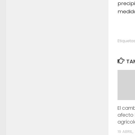
precip
medida
Etiquetas
TAM
El camb
afecto 
agrícol
19 ABRIL,