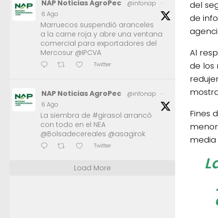
NAP Noticias AgroPec
del se
@infonap
·
6 Ago
de inf
Marruecos suspendió aranceles
agenci
a la carne roja y abre una ventana
comercial para exportadores del
Al res
Mercosur @IPCVA
de los
Twitter
reduje
mostra
NAP Noticias AgroPec
@infonap
·
6 Ago
Fines 
La siembra de #girasol arrancó
con todo en el NEA
menor 
@Bolsadecereales @asagirok
media h
Twitter
L
Load More