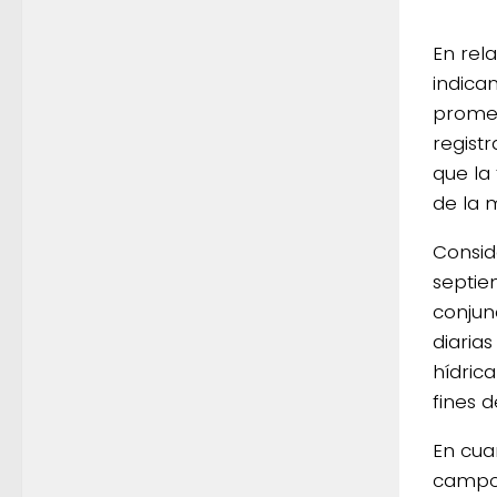
En rel
indica
promed
regist
que la
de la 
Consid
septie
conjun
diaria
hídrica
fines 
En cua
campos