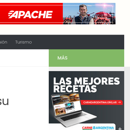
nión
Turismo
MÁS
su