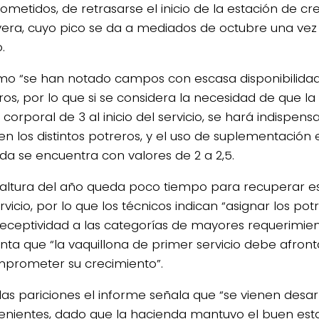
metidos, de retrasarse el inicio de la estación de cr
era, cuyo pico se da a mediados de octubre una vez i
.
mo “se han notado campos con escasa disponibilidad
eros, por lo que si se considera la necesidad de que l
corporal de 3 al inicio del servicio, se hará indispens
n los distintos potreros, y el uso de suplementación es
da se encuentra con valores de 2 a 2,5.
 altura del año queda poco tiempo para recuperar e
vicio, por lo que los técnicos indican “asignar los po
receptividad a las categorías de mayores requerimien
nta que “la vaquillona de primer servicio debe afront
prometer su crecimiento”.
las pariciones el informe señala que “se vienen desar
enientes, dado que la hacienda mantuvo el buen est