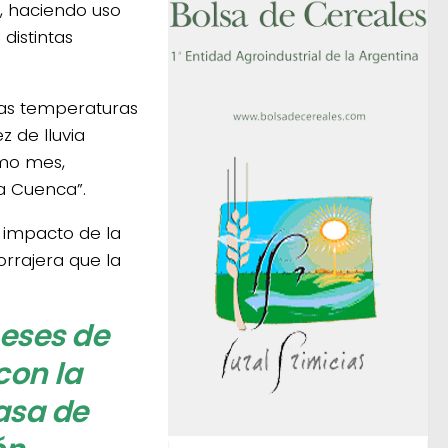
n, haciendo uso
distintas
ajas temperaturas
z de lluvia
imo mes,
la Cuenca”.
 impacto de la
rrajera que la
meses de
con la
tasa de