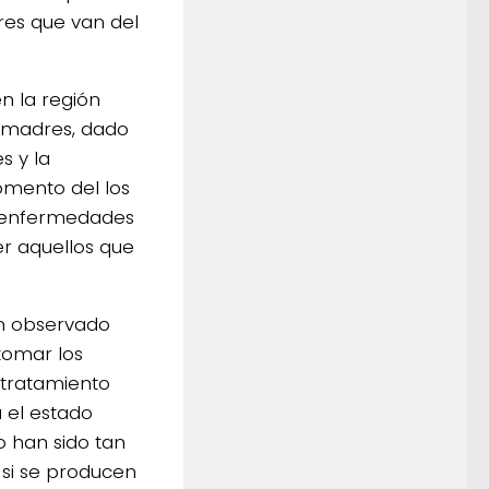
res que van del
n la región
s madres, dado
s y la
momento del los
de enfermedades
r aquellos que
an observado
“tomar los
 tratamiento
 el estado
o han sido tan
 si se producen