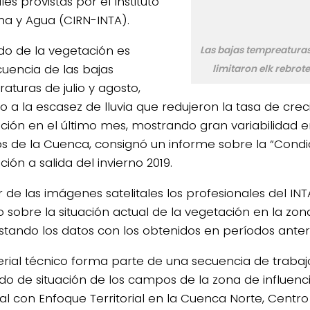
ales provistas por el Instituto
ma y Agua (CIRN-INTA).
ado de la vegetación es
Las bajas tempreaturas y
uencia de las bajas
limitaron elk rebrote
aturas de julio y agosto,
 a la escasez de lluvia que redujeron la tasa de crec
ción en el último mes, mostrando gran variabilidad ent
os de la Cuenca, consignó un informe sobre la “Condi
ión a salida del invierno 2019.
r de las imágenes satelitales los profesionales del INT
o sobre la situación actual de la vegetación en la zon
stando los datos con los obtenidos en períodos anter
erial técnico forma parte de una secuencia de trabaj
ado de situación de los campos de la zona de influenc
al con Enfoque Territorial en la Cuenca Norte, Centro