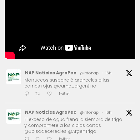
NAP Noticias AgroPec
@infonap
·
16h
Marruecos suspendió aranceles a las
carnes rojas @carne_argentina
Twitter
NAP Noticias AgroPec
@infonap
·
16h
El exceso de agua frena la siembra de trigo
y compromete a los ciclos cortos
@Bolsadecereales @ArgenTrigo
Twitter