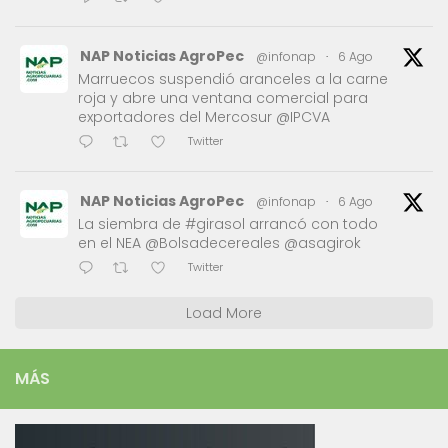
NAP Noticias AgroPec
@infonap
·
6 Ago
Marruecos suspendió aranceles a la carne
roja y abre una ventana comercial para
exportadores del Mercosur @IPCVA
Twitter
NAP Noticias AgroPec
@infonap
·
6 Ago
La siembra de #girasol arrancó con todo
en el NEA @Bolsadecereales @asagirok
Twitter
Load More
MÁS