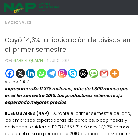
Skip to content
NACIONALES
Cayó 14,3% la liquidación de divisas en
el primer semestre
POR
GABRIEL QUAIZEL
·
4 JULIO, 2017
Vistas:
1084
Ingresaron u$s 11.378 millones, más de 1.800 menos que
en el 1er semestre 2016. Los productores retienen soja
esperando mejores precios.
BUENOS AIRES (NAP).
Durante el primer semestre del año,
las empresas exportadoras de cereales, oleaginosas y
derivados liquidaron 11.378.486.971 dólares, 14,32% menos
que en el mismo período de 2016, cuando alcanzaron un