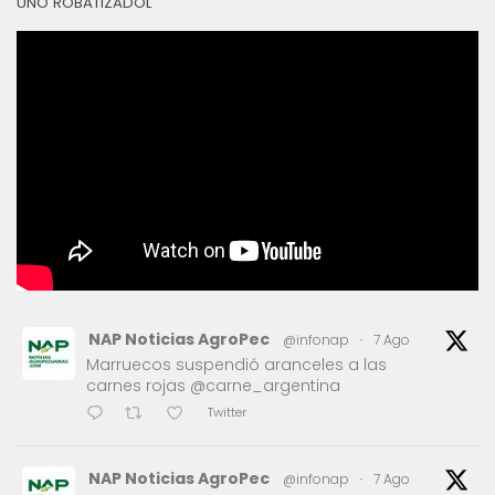
UNO ROBATIZADOL
NAP Noticias AgroPec
@infonap
·
7 Ago
Marruecos suspendió aranceles a las
carnes rojas @carne_argentina
Twitter
NAP Noticias AgroPec
@infonap
·
7 Ago