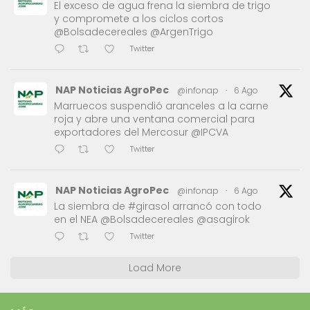
El exceso de agua frena la siembra de trigo
y compromete a los ciclos cortos
@Bolsadecereales @ArgenTrigo
Twitter
NAP Noticias AgroPec
@infonap
·
6 Ago
Marruecos suspendió aranceles a la carne
roja y abre una ventana comercial para
exportadores del Mercosur @IPCVA
Twitter
NAP Noticias AgroPec
@infonap
·
6 Ago
La siembra de #girasol arrancó con todo
en el NEA @Bolsadecereales @asagirok
Twitter
Load More