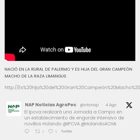
NACIÓ EN LA RURAL DE PALERMO Y ES HIJA DEL GRAN CAMPEÓN
MACHO DE LA RAZA LIMANGUS
http://Es%20hija%20del%20Gran%20Campeón%20Macho%20
NAP Noticias AgroPec
@infonap
·
4 Ago
El Ipcva realizará una Jornada a Campo en
un establecimiento de engorde intensivo de
novillos Holando @IPCVA @HolandoACHA
Twitter
1
1