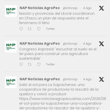
NAP Noticias AgroPec
@infonap
·
4 Ago
Nación y provincias del Litoral coordinaron
en Chaco un plan de respuesta ante el
fenómeno El Niño
Twitter
NAP Noticias AgroPec
@infonap
·
4 Ago
Congreso Aapresid: 'escuchar al suelo es el
1er paso para construir una agricultura
sustentable'
Twitter
NAP Noticias AgroPec
@infonap
·
4 Ago
Salió el sol para La Suipachense: una
cooperativa de productores la rescató de la
quiebra y volvió a producir
https://www.noticiasagropecuarias.com/2026/08/0
el-sol-para-la-suipachense-una-cooperativa-
de-productores-la-rescato-de-la-quiebra-y-