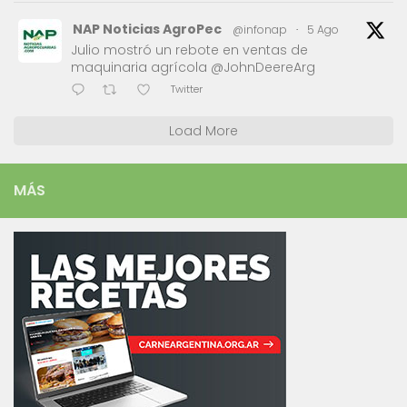
NAP Noticias AgroPec
@infonap
·
5 Ago
Julio mostró un rebote en ventas de
maquinaria agrícola @JohnDeereArg
Twitter
Load More
MÁS