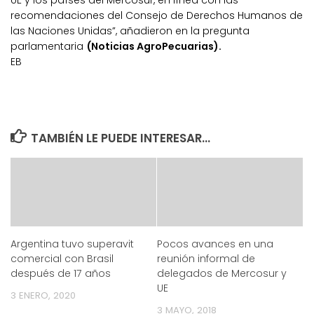
UE y los países del Mercosur, en línea con las
recomendaciones del Consejo de Derechos Humanos de
las Naciones Unidas”, añadieron en la pregunta
parlamentaria
(Noticias AgroPecuarias).
EB
TAMBIÉN LE PUEDE INTERESAR...
Argentina tuvo superavit
Pocos avances en una
comercial con Brasil
reunión informal de
después de 17 años
delegados de Mercosur y
UE
3 ENERO, 2020
3 MAYO, 2018