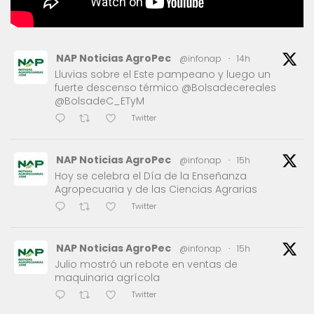
NAP Noticias AgroPec
@infonap
·
14h
Lluvias sobre el Este pampeano y luego un
fuerte descenso térmico @Bolsadecereales
@BolsadeC_ETyM
Twitter
NAP Noticias AgroPec
@infonap
·
15h
Hoy se celebra el Día de la Enseñanza
Agropecuaria y de las Ciencias Agrarias
Twitter
NAP Noticias AgroPec
@infonap
·
15h
Julio mostró un rebote en ventas de
maquinaria agrícola
Twitter