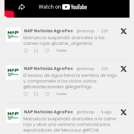
NAP Noticias AgroPec
@infonap
·
22h
Marruecos suspendió aranceles a las
carnes rojas @carne_argentina
Twitter
NAP Noticias AgroPec
@infonap
·
22h
El exceso de agua frena la siembra de trigo
y compromete a los ciclos cortos
@Bolsadecereales @ArgenTrigo
Twitter
NAP Noticias AgroPec
@infonap
·
6 Ago
Marruecos suspendió aranceles a la carne
roja y abre una ventana comercial para
exportadores del Mercosur @IPCVA