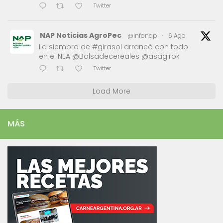
Twitter
NAP Noticias AgroPec
@infonap
·
6 Ago
La siembra de #girasol arrancó con todo
en el NEA @Bolsadecereales @asagirok
Twitter
Load More
MÁS