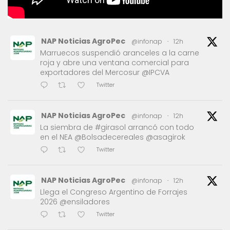
NAP Noticias AgroPec
@infonap
·
12h
Marruecos suspendió aranceles a la carne
roja y abre una ventana comercial para
exportadores del Mercosur @IPCVA
Twitter
NAP Noticias AgroPec
@infonap
·
12h
La siembra de #girasol arrancó con todo
en el NEA @Bolsadecereales @asagirok
Twitter
NAP Noticias AgroPec
@infonap
·
12h
Llega el Congreso Argentino de Forrajes
2026 @ensiladores
Twitter