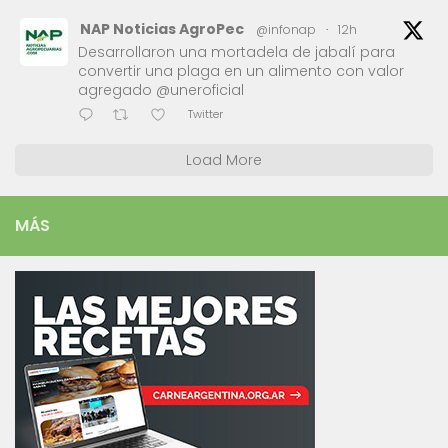
NAP Noticias AgroPec
@infonap
·
12h
Desarrollaron una mortadela de jabalí para
convertir una plaga en un alimento con valor
agregado @uneroficial
Twitter
Load More
MÁS