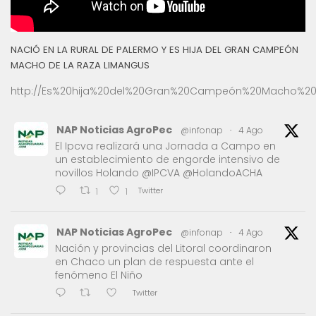
NACIÓ EN LA RURAL DE PALERMO Y ES HIJA DEL GRAN CAMPEÓN
MACHO DE LA RAZA LIMANGUS
http://Es%20hija%20del%20Gran%20Campeón%20Macho%20
NAP Noticias AgroPec
@infonap
·
4 Ago
El Ipcva realizará una Jornada a Campo en
un establecimiento de engorde intensivo de
novillos Holando @IPCVA @HolandoACHA
Twitter
1
1
NAP Noticias AgroPec
@infonap
·
4 Ago
Nación y provincias del Litoral coordinaron
en Chaco un plan de respuesta ante el
fenómeno El Niño
Twitter