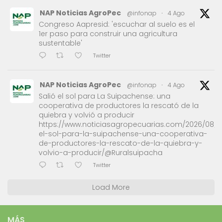
NAP Noticias AgroPec
@infonap
·
4 Ago
Congreso Aapresid: 'escuchar al suelo es el
1er paso para construir una agricultura
sustentable'
Twitter
NAP Noticias AgroPec
@infonap
·
4 Ago
Salió el sol para La Suipachense: una
cooperativa de productores la rescató de la
quiebra y volvió a producir
https://www.noticiasagropecuarias.com/2026/08/0
el-sol-para-la-suipachense-una-cooperativa-
de-productores-la-rescato-de-la-quiebra-y-
volvio-a-producir/@Ruralsuipacha
Twitter
Load More
MÁS