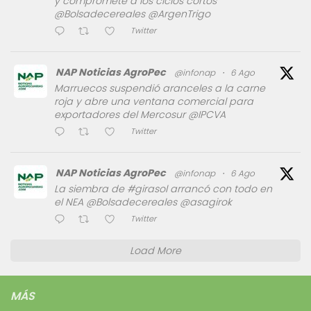
y compromete a los ciclos cortos
@Bolsadecereales @ArgenTrigo
Twitter
NAP Noticias AgroPec
@infonap
·
6 Ago
Marruecos suspendió aranceles a la carne
roja y abre una ventana comercial para
exportadores del Mercosur @IPCVA
Twitter
NAP Noticias AgroPec
@infonap
·
6 Ago
La siembra de #girasol arrancó con todo en
el NEA @Bolsadecereales @asagirok
Twitter
Load More
MÁS