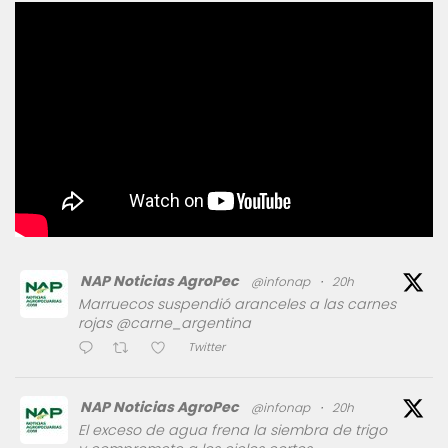
NAP Noticias AgroPec
@infonap
·
20h
Marruecos suspendió aranceles a las carnes
rojas @carne_argentina
Twitter
NAP Noticias AgroPec
@infonap
·
20h
El exceso de agua frena la siembra de trigo