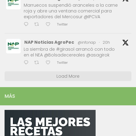
Marruecos suspendió aranceles a la carne
roja y abre una ventana comercial para
exportadores del Mercosur @IPCVA
Twitter
NAP Noticias AgroPec
@infonap
·
20h
La siembra de #girasol arrancó con todo
en el NEA @Bolsadecereales @asagirok
Twitter
Load More
MÁS