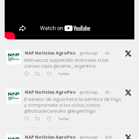
NAP Noticias AgroPec
@infonap
·
4h
Marruecos suspendió aranceles a las
carnes rojas @carne_argentina
Twitter
NAP Noticias AgroPec
@infonap
·
4h
El exceso de agua frena la siembra de trigo
y compromete a los ciclos cortos
@Bolsadecereales @ArgenTrigo
Twitter
NAP Noticias AgroPec
@infonap
·
20h