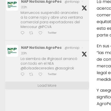
La med
NAP Noticias AgroPec
@infonap
·
22h
acerca 
Marruecos suspendió aranceles
comerc
a la carne roja y abre una ventana
equita
comercial para exportadores del
Mercosur @IPCVA
esta es
Twitter
parte d
En sus
NAP Noticias AgroPec
@infonap
·
“las m
23h
La siembra de #girasol arrancó
de con
con todo en el NEA
mercad
@Bolsadecereales @asagirok
legal e
Twitter
medida
Load More
Y aseg
signifi
AgroPe