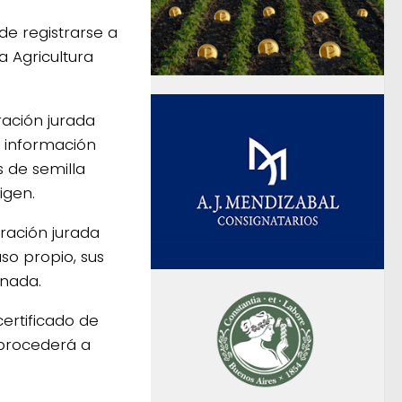
de registrarse a
a Agricultura
ración jurada
 información
s de semilla
igen.
ración jurada
so propio, sus
enada.
certificado de
 procederá a