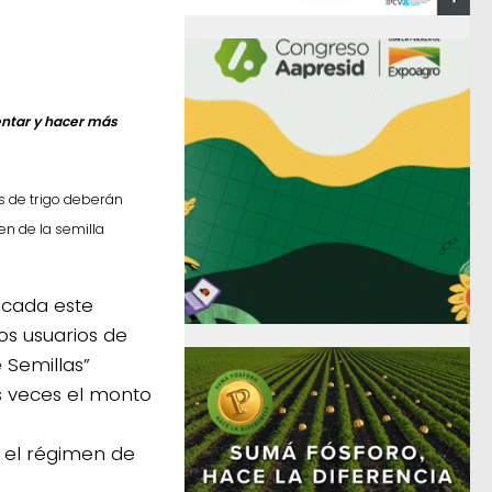
entar y hacer más
es de trigo deberán
n de la semilla
licada este
los usuarios de
e Semillas”
s veces el monto
 el régimen de