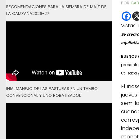
POR
GAB
RECOMENDACIONES PARA LA SIEMBRA DE MAÍZ DE
LA CAMPAÑA2026-27
Vistas:
Se creará
equitativ
BUENOS A
presentar
utilizada
El Ina
INIA: MANEJO DE LAS PASTURAS EN UN TAMBO
jueves 
CONVENCIONAL Y UNO ROBATIZADOL
semilla
cuando
corres
indepe
monotr