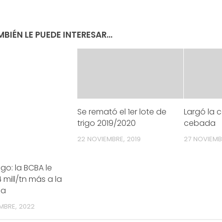
BIÉN LE PUEDE INTERESAR...
Se remató el 1er lote de
Largó la 
trigo 2019/2020
cebada
22 NOVIEMBRE, 2019
27 NOVIEMBR
rigo: la BCBA le
4 mill/tn más a la
ha
MBRE, 2022