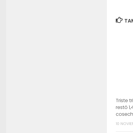
TAM
Triste t
restó 1,
cosec
10 NOVIE