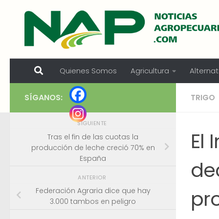
Skip to content
Quienes Somos
Agricultura
Alternat
SÍGANOS:
TRIGO
SIGUIENTE
El 
Tras el fin de las cuotas la
producción de leche creció 70% en
España
de
ANTERIOR
pr
Federación Agraria dice que hay
3.000 tambos en peligro