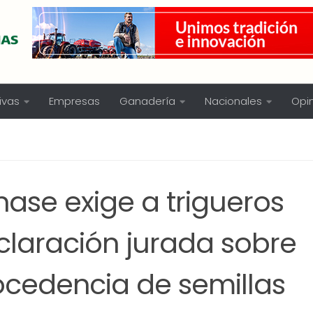
ivas
Empresas
Ganadería
Nacionales
Opi
Inase exige a trigueros
claración jurada sobre
ocedencia de semillas