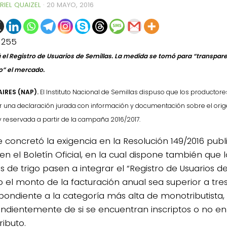
RIEL QUAIZEL
·
20 MAYO, 2016
1255
 el Registro de Usuarios de Semillas. La medida se tomó para “transpar
o” el mercado.
IRES (NAP).
El Instituto Nacional de Semillas dispuso que los productor
 una declaración jurada con información y documentación sobre el orige
 y reservada a partir de la campaña 2016/2017.
se concretó la exigencia en la Resolución 149/2016 pub
en el Boletín Oficial, en la cual dispone también que 
s de trigo pasen a integrar el “Registro de Usuarios d
 el monto de la facturación anual sea superior a tre
pondiente a la categoría más alta de monotributista,
ndientemente de si se encuentran inscriptos o no en
ibuto.