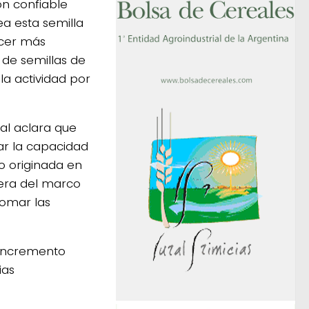
ón confiable
ea esta semilla
acer más
 de semillas de
 la actividad por
ial aclara que
ar la capacidad
io originada en
uera del marco
tomar las
 incremento
ias