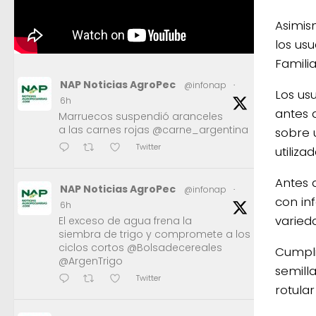
Asimis
los usu
Familia
NAP Noticias AgroPec
@infonap
·
Los us
6h
antes 
Marruecos suspendió aranceles
a las carnes rojas @carne_argentina
sobre 
Twitter
utiliz
Antes 
NAP Noticias AgroPec
@infonap
·
con in
6h
varied
El exceso de agua frena la
siembra de trigo y compromete a los
ciclos cortos @Bolsadecereales
Cumplid
@ArgenTrigo
semill
Twitter
rotular