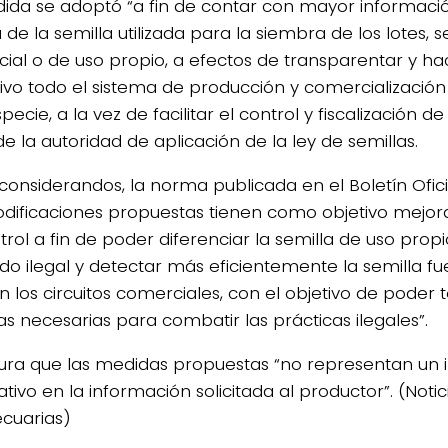
ida se adoptó “a fin de contar con mayor informaci
de la semilla utilizada para la siembra de los lotes, s
ial o de uso propio, a efectos de transparentar y h
tivo todo el sistema de producción y comercialización
pecie, a la vez de facilitar el control y fiscalización de
e la autoridad de aplicación de la ley de semillas.
 considerandos, la norma publicada en el Boletín Ofic
odificaciones propuestas tienen como objetivo mejor
trol a fin de poder diferenciar la semilla de uso prop
o ilegal y detectar más eficientemente la semilla f
n los circuitos comerciales, con el objetivo de poder 
s necesarias para combatir las prácticas ilegales”.
ura que las medidas propuestas “no representan un
cativo en la información solicitada al productor”. (Notic
cuarias)