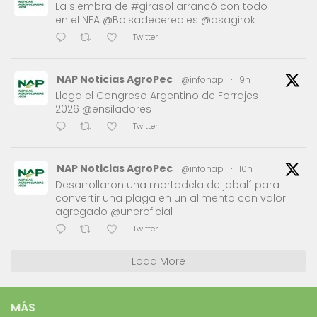
La siembra de #girasol arrancó con todo
en el NEA @Bolsadecereales @asagirok
Twitter
NAP Noticias AgroPec
@infonap
·
9h
Llega el Congreso Argentino de Forrajes
2026 @ensiladores
Twitter
NAP Noticias AgroPec
@infonap
·
10h
Desarrollaron una mortadela de jabalí para
convertir una plaga en un alimento con valor
agregado @uneroficial
Twitter
Load More
MÁS