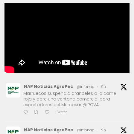
NAP Noticias AgroPec
@infonap
·
9h
Marruecos suspendió aranceles a la carne
roja y abre una ventana comercial para
exportadores del Mercosur @IPCVA
Twitter
NAP Noticias AgroPec
@infonap
·
9h