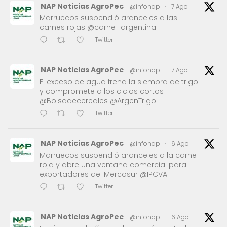
NAP Noticias AgroPec
@infonap
·
7 Ago
Marruecos suspendió aranceles a las
carnes rojas @carne_argentina
Twitter
NAP Noticias AgroPec
@infonap
·
7 Ago
El exceso de agua frena la siembra de trigo
y compromete a los ciclos cortos
@Bolsadecereales @ArgenTrigo
Twitter
NAP Noticias AgroPec
@infonap
·
6 Ago
Marruecos suspendió aranceles a la carne
roja y abre una ventana comercial para
exportadores del Mercosur @IPCVA
Twitter
NAP Noticias AgroPec
@infonap
·
6 Ago