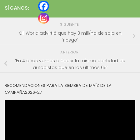
SÍGANOS:
SIGUIENTE
Oil World advirtió que hay 3 mill/ha de soja en
‘riesgo’
ANTERIOR
‘En 4 años vamos a hacer la misma cantidad de
autopistas que en los últimos 65’
RECOMENDACIONES PARA LA SIEMBRA DE MAÍZ DE LA
CAMPAÑA2026-27