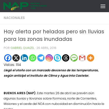
Skip to content
NACIONALES
Hay alerta por heladas pero sin lluvias
para las zonas inundadas
POR
GABRIEL QUAIZEL
·
26 ABRIL, 2016
Vistas:
1114
Llegó el otoño con un marcado descenso de las temperaturas,
según anticipó el Instituto de Clima y Agua Inta Castelar.
BUENOS AIRES (NAP).
Este martes 26 de abril
se prevén aún
algunas lluvias y lloviznas sobre Formosa, norte de Corrientes,
Misiones y el oeste del NOA con nubosidad en disminución hacia la