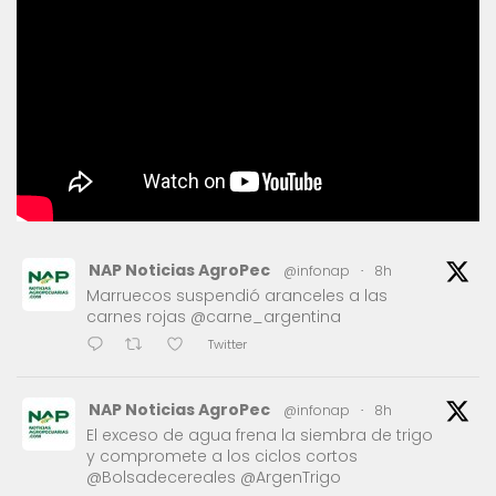
NAP Noticias AgroPec
@infonap
·
8h
Marruecos suspendió aranceles a las
carnes rojas @carne_argentina
Twitter
NAP Noticias AgroPec
@infonap
·
8h
El exceso de agua frena la siembra de trigo
y compromete a los ciclos cortos
@Bolsadecereales @ArgenTrigo