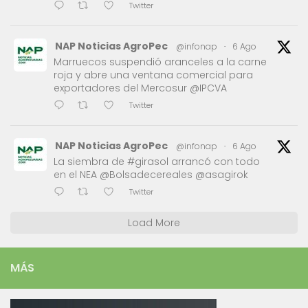
Twitter
NAP Noticias AgroPec
@infonap
·
6 Ago
Marruecos suspendió aranceles a la carne
roja y abre una ventana comercial para
exportadores del Mercosur @IPCVA
Twitter
NAP Noticias AgroPec
@infonap
·
6 Ago
La siembra de #girasol arrancó con todo
en el NEA @Bolsadecereales @asagirok
Twitter
Load More
MÁS