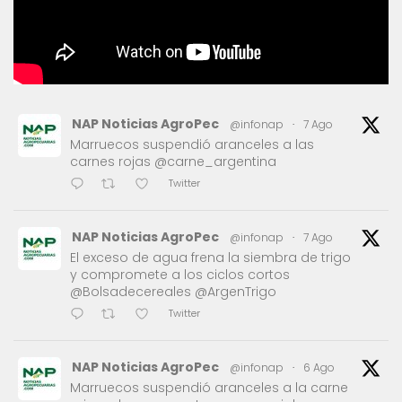
NAP Noticias AgroPec
@infonap
·
7 Ago
Marruecos suspendió aranceles a las
carnes rojas @carne_argentina
Twitter
NAP Noticias AgroPec
@infonap
·
7 Ago
El exceso de agua frena la siembra de trigo
y compromete a los ciclos cortos
@Bolsadecereales @ArgenTrigo
Twitter
NAP Noticias AgroPec
@infonap
·
6 Ago
Marruecos suspendió aranceles a la carne