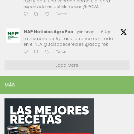
roja y abre una ventana comercial para
exportadores del Mercosur @IPCVA
Twitter
NAP Noticias AgroPec
@infonap
·
6 Ago
La siembra de #girasol arrancó con todo
en el NEA @Bolsadecereales @asagirok
Twitter
Load More
MÁS