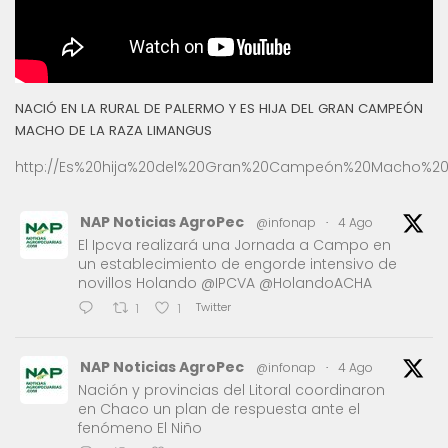
NACIÓ EN LA RURAL DE PALERMO Y ES HIJA DEL GRAN CAMPEÓN
MACHO DE LA RAZA LIMANGUS
http://Es%20hija%20del%20Gran%20Campeón%20Macho%20
NAP Noticias AgroPec
@infonap
·
4 Ago
El Ipcva realizará una Jornada a Campo en
un establecimiento de engorde intensivo de
novillos Holando @IPCVA @HolandoACHA
Twitter
1
1
NAP Noticias AgroPec
@infonap
·
4 Ago
Nación y provincias del Litoral coordinaron
en Chaco un plan de respuesta ante el
fenómeno El Niño