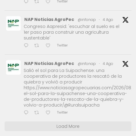
Twitter
NAP Noticias AgroPec
@infonap
·
4 Ago
Congreso Aapresid: 'escuchar al suelo es el
1er paso para construir una agricultura
sustentable'
Twitter
NAP Noticias AgroPec
@infonap
·
4 Ago
Salió el sol para La Suipachense: una
cooperativa de productores la rescató de la
quiebra y volvió a producir
https://www.noticiasagropecuarias.com/2026/08/0
el-sol-para-la-suipachense-una-cooperativa-
de-productores-la-rescato-de-la-quiebra-y-
volvio-a-producir/@Ruralsuipacha
Twitter
Load More