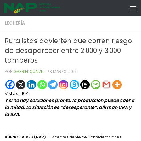
Skip to content
LECHERÍA
Ruralistas advierten que corren riesgo
de desaparecer entre 2.000 y 3.000
tamberos
POR
GABRIEL QUAIZEL
·
23 MARZO, 2016
Vistas:
1104
Y si no hay soluciones pronto, la producción puede caer a
la mitad. La situación es “desesperante”, afirman CRA y
la SRA.
BUENOS AIRES (NAP).
El vicepresidente de Confederaciones