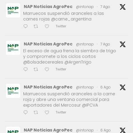
NAP Noticias AgroPec
@infonap
·
7 Ago
Marruecos suspendió aranceles a las
carnes rojas @carne_argentina
Twitter
NAP Noticias AgroPec
@infonap
·
7 Ago
El exceso de agua frena la siembra de trigo
y compromete a los ciclos cortos
@Bolsadecereales @ArgenTrigo
Twitter
NAP Noticias AgroPec
@infonap
·
6 Ago
Marruecos suspendió aranceles a la carne
roja y abre una ventana comercial para
exportadores del Mercosur @IPCVA
Twitter
NAP Noticias AgroPec
@infonap
·
6 Ago