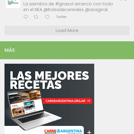
La siembra de #girasol arrancó con todo
en el NEA @Bolsadecereales @asagirok
Twitter
Load More
MÁS