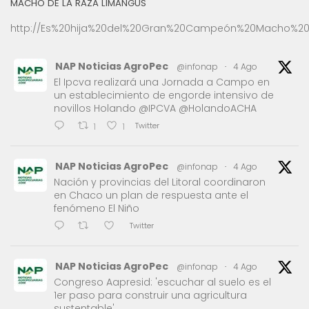
MACHO DE LA RAZA LIMANGUS
http://Es%20hija%20del%20Gran%20Campeón%20Macho%20
NAP Noticias AgroPec
@infonap
·
4 Ago
El Ipcva realizará una Jornada a Campo en
un establecimiento de engorde intensivo de
novillos Holando @IPCVA @HolandoACHA
Twitter
1
1
NAP Noticias AgroPec
@infonap
·
4 Ago
Nación y provincias del Litoral coordinaron
en Chaco un plan de respuesta ante el
fenómeno El Niño
Twitter
NAP Noticias AgroPec
@infonap
·
4 Ago
Congreso Aapresid: 'escuchar al suelo es el
1er paso para construir una agricultura
sustentable'