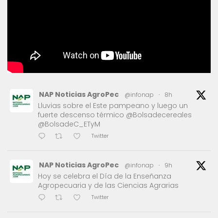
NAP Noticias AgroPec
@infonap
·
8h
Lluvias sobre el Este pampeano y luego un
fuerte descenso térmico @Bolsadecereales
@BolsadeC_ETyM
Twitter
NAP Noticias AgroPec
@infonap
·
9h
Hoy se celebra el Día de la Enseñanza
Agropecuaria y de las Ciencias Agrarias
Twitter