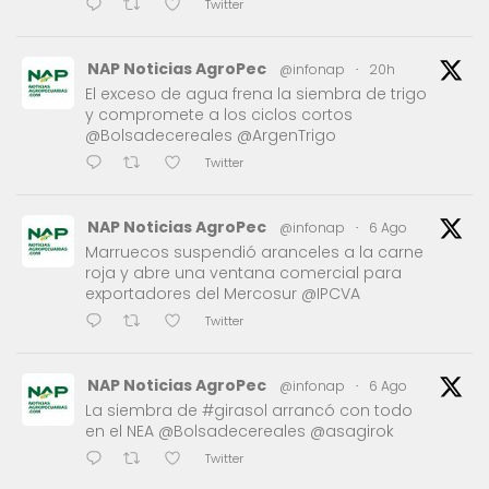
Twitter
NAP Noticias AgroPec
@infonap
·
20h
El exceso de agua frena la siembra de trigo
y compromete a los ciclos cortos
@Bolsadecereales @ArgenTrigo
Twitter
NAP Noticias AgroPec
@infonap
·
6 Ago
Marruecos suspendió aranceles a la carne
roja y abre una ventana comercial para
exportadores del Mercosur @IPCVA
Twitter
NAP Noticias AgroPec
@infonap
·
6 Ago
La siembra de #girasol arrancó con todo
en el NEA @Bolsadecereales @asagirok
Twitter