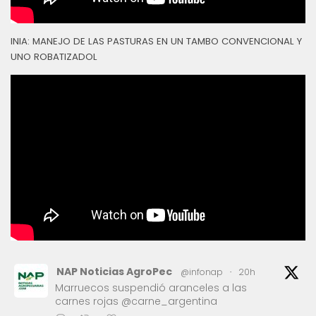
INIA: MANEJO DE LAS PASTURAS EN UN TAMBO CONVENCIONAL Y
UNO ROBATIZADOL
NAP Noticias AgroPec
@infonap
·
20h
Marruecos suspendió aranceles a las
carnes rojas @carne_argentina