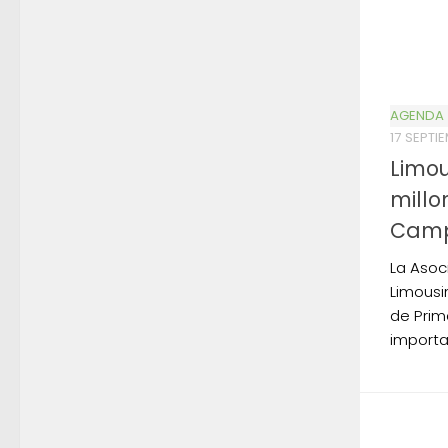
AGENDA
17 SEPTI
Limou
millo
Camp
La Asoc
Limousin
de Prim
importa