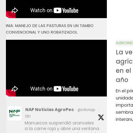
INIA: MANEJO DE LAS PASTURAS EN UN TAMBO
CONVENCIONAL Y UNO ROBATIZADOL
AGROIND
La v
agríc
en el
año
En el pr
unidade
import
NAP Noticias AgroPec
@infonap
·
sembrad
13h
interan
Marruecos suspendió aranceles
a la carne roja y abre una ventana