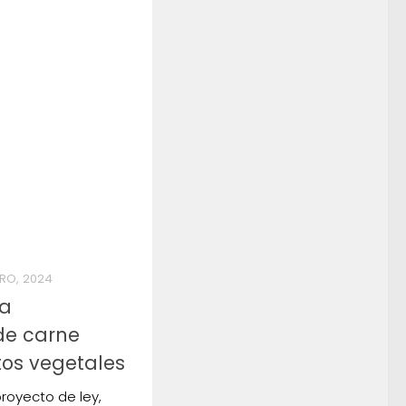
ERO, 2024
la
de carne
utos vegetales
royecto de ley,