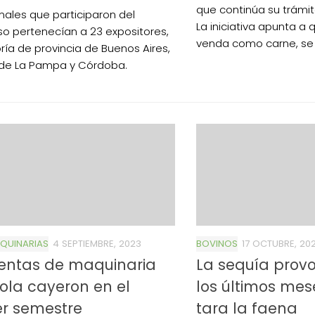
que continúa su trámit
males que participaron del
La iniciativa apunta a 
o pertenecían a 23 expositores,
venda como carne, se 
ría de provincia de Buenos Aires,
 de La Pampa y Córdoba.
QUINARIAS
4 SEPTIEMBRE, 2023
BOVINOS
17 OCTUBRE, 20
ventas de maquinaria
La sequía prov
ola cayeron en el
los últimos me
er semestre
tara la faena