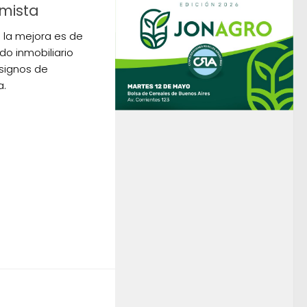
imista
o la mejora es de
do inmobiliario
 signos de
a.