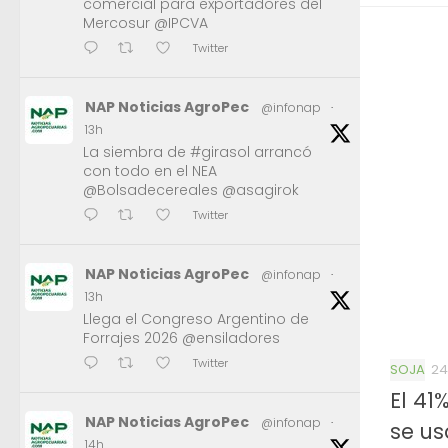
comercial para exportadores del
Mercosur @IPCVA
Twitter
NAP Noticias AgroPec
@infonap
·
13h
La siembra de #girasol arrancó
con todo en el NEA
@Bolsadecereales @asagirok
Twitter
NAP Noticias AgroPec
@infonap
·
13h
Llega el Congreso Argentino de
Forrajes 2026 @ensiladores
Twitter
SOJA
24
El 41
NAP Noticias AgroPec
@infonap
·
se u
14h