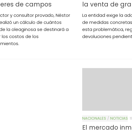
ileres de campos
la venta de gr
uctor y consultor provado, Néstor
La entidad exige la a
realizó un cálculo de cuántos
de medidas concretas 
de la oleaginosa se destinará a
esta problemática, regu
r los costos de los
devoluciones pendient
mientos.
NACIONALES
/
NOTICIAS
1
El mercado inmob