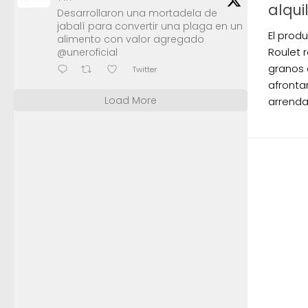
alqu
Desarrollaron una mortadela de
jabalí para convertir una plaga en un
El prod
alimento con valor agregado
Roulet 
@uneroficial
granos 
Twitter
afronta
Load More
arrenda