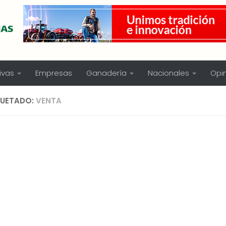
ivas
Empresas
Ganadería
Nacionales
Opi
QUETADO:
VENTA