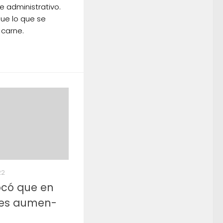
e administrativo.
que lo que se
carne.
22
ocó que en
ses aumen­