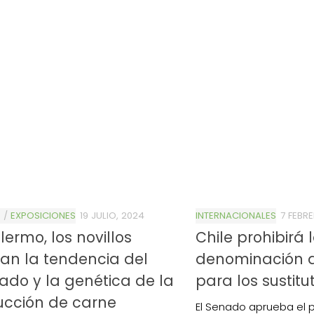
S
/
EXPOSICIONES
19 JULIO, 2024
INTERNACIONALES
7 FEBR
lermo, los novillos
Chile prohibirá 
an la tendencia del
denominación 
do y la genética de la
para los sustit
ucción de carne
El Senado aprueba el p