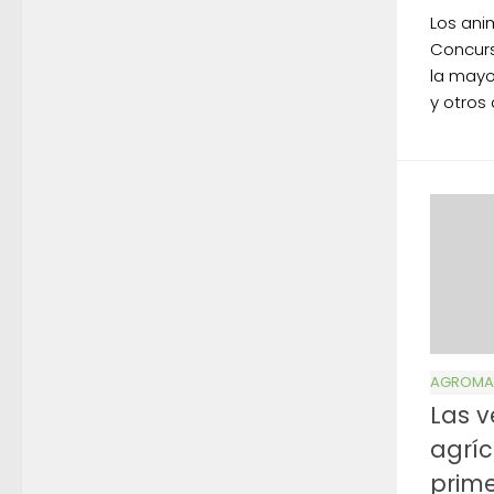
Los ani
Concurs
la mayo
y otros
AGROMA
Las 
agríc
prim