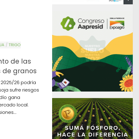
JA
/
TRIGO
nto de las
s de granos
o 2025/26 podría
soja sufre riesgos
ardío gana
rcado local.
ones...