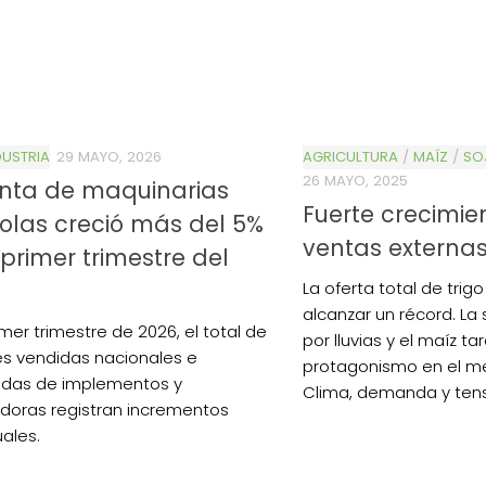
USTRIA
29 MAYO, 2026
AGRICULTURA
/
MAÍZ
/
SO
26 MAYO, 2025
enta de maquinarias
Fuerte crecimie
olas creció más del 5%
ventas externa
 primer trimestre del
La oferta total de trig
alcanzar un récord. La 
imer trimestre de 2026, el total de
por lluvias y el maíz t
s vendidas nacionales e
protagonismo en el me
adas de implementos y
Clima, demanda y tensi
oras registran incrementos
uales.