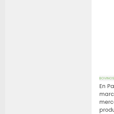
BOVINO
En Pa
marc
merca
prod