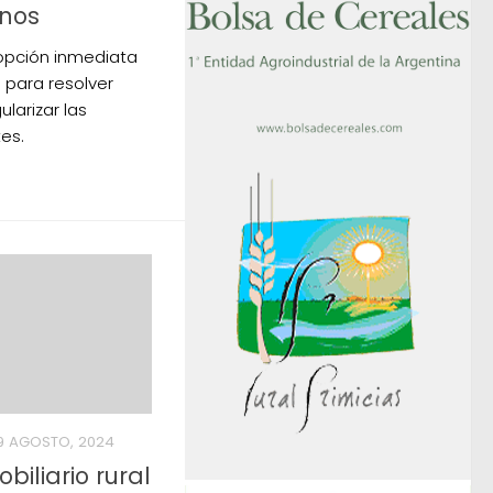
anos
dopción inmediata
para resolver
larizar las
es.
9 AGOSTO, 2024
iliario rural