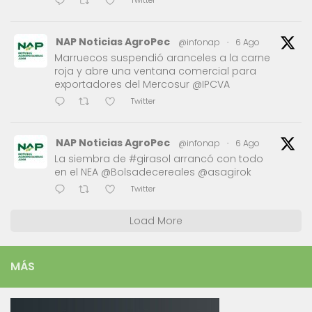
Twitter
NAP Noticias AgroPec
@infonap
·
6 Ago
Marruecos suspendió aranceles a la carne
roja y abre una ventana comercial para
exportadores del Mercosur @IPCVA
Twitter
NAP Noticias AgroPec
@infonap
·
6 Ago
La siembra de #girasol arrancó con todo
en el NEA @Bolsadecereales @asagirok
Twitter
Load More
MÁS