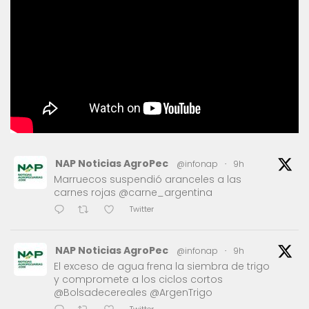
NAP Noticias AgroPec
@infonap
·
9h
Marruecos suspendió aranceles a las
carnes rojas @carne_argentina
Twitter
NAP Noticias AgroPec
@infonap
·
9h
El exceso de agua frena la siembra de trigo
y compromete a los ciclos cortos
@Bolsadecereales @ArgenTrigo