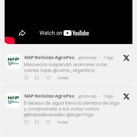
NAP Noticias AgroPec
@infonap
·
7 Ago
Marruecos suspendió aranceles a las
carnes rojas @carne_argentina
Twitter
NAP Noticias AgroPec
@infonap
·
7 Ago
El exceso de agua frena la siembra de trigo
y compromete a los ciclos cortos
@Bolsadecereales @ArgenTrigo
Twitter