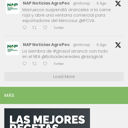
NAP Noticias AgroPec
@infonap
·
6 Ago
Marruecos suspendió aranceles a la carne
roja y abre una ventana comercial para
exportadores del Mercosur @IPCVA
Twitter
NAP Noticias AgroPec
@infonap
·
6 Ago
La siembra de #girasol arrancó con todo
en el NEA @Bolsadecereales @asagirok
Twitter
Load More
MÁS