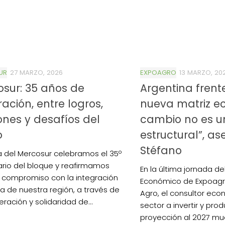
UR
27 MARZO, 2026
EXPOAGRO
13 MARZO, 20
sur: 35 años de
Argentina frent
ración, entre logros,
nueva matriz ec
ones y desafíos del
cambio no es u
o
estructural”, as
Stéfano
ía del Mercosur celebramos el 35º
ario del bloque y reafirmamos
En la última jornada de
 compromiso con la integración
Económico de Expoagr
a de nuestra región, a través de
Agro, el consultor eco
ración y solidaridad de...
sector a invertir y pro
proyección al 2027 mu