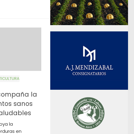
TICULTURA
acompaña la
ntos sanos
Saludables
oya la
erduras en