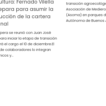
ultura: Fernado Vilella
transición agroecológ
epara para asumir la
Asociación de Medieros
(Asoma) en parques d
cción de la cartera
Autónoma de Buenos A
onal
íspera se reunió con Juan José
para iniciar la etapa de transición
á el cargo el 10 de diciembre.El
de colaboradores lo integran
cos y...