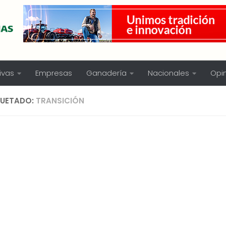
ivas
Empresas
Ganadería
Nacionales
Opi
QUETADO:
TRANSICIÓN