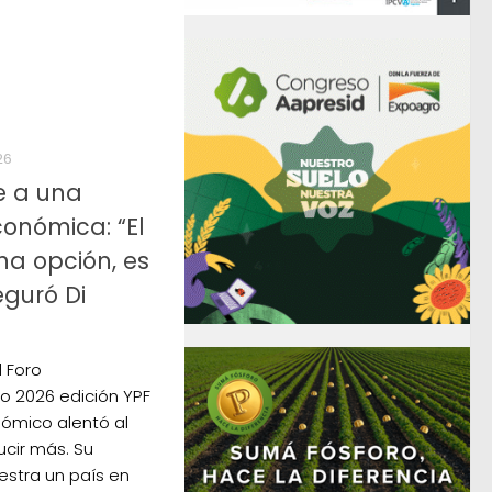
26
e a una
onómica: “El
na opción, es
eguró Di
l Foro
o 2026 edición YPF
nómico alentó al
ducir más. Su
estra un país en