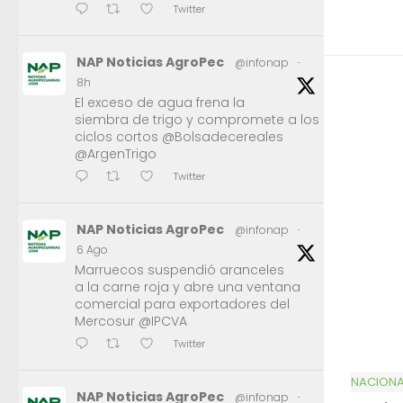
Twitter
NAP Noticias AgroPec
@infonap
·
8h
El exceso de agua frena la
siembra de trigo y compromete a los
ciclos cortos @Bolsadecereales
@ArgenTrigo
Twitter
NAP Noticias AgroPec
@infonap
·
6 Ago
Marruecos suspendió aranceles
a la carne roja y abre una ventana
comercial para exportadores del
Mercosur @IPCVA
Twitter
NACIONA
NAP Noticias AgroPec
@infonap
·