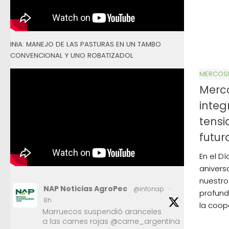
INIA: MANEJO DE LAS PASTURAS EN UN TAMBO
CONVENCIONAL Y UNO ROBATIZADOL
MERCOS
Merco
integ
tensi
futur
En el D
anivers
nuestro
NAP Noticias AgroPec
@infonap
·
profund
8h
la coope
Marruecos suspendió aranceles
a las carnes rojas @carne_argentina