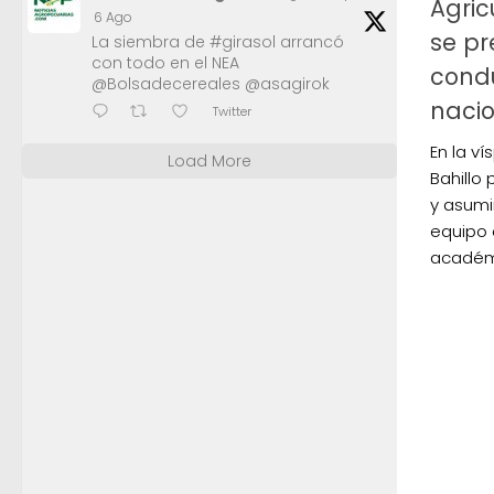
Agric
6 Ago
se pr
La siembra de #girasol arrancó
con todo en el NEA
condu
@Bolsadecereales @asagirok
naci
Twitter
En la v
Load More
Bahillo 
y asumir
equipo 
académi