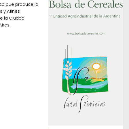
ica que produce la
 y Afines
e la Ciudad
ires.