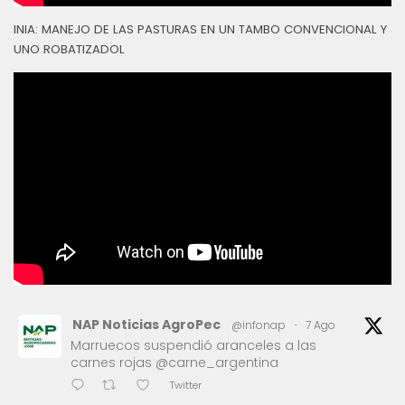
INIA: MANEJO DE LAS PASTURAS EN UN TAMBO CONVENCIONAL Y
UNO ROBATIZADOL
NAP Noticias AgroPec
@infonap
·
7 Ago
Marruecos suspendió aranceles a las
carnes rojas @carne_argentina
Twitter