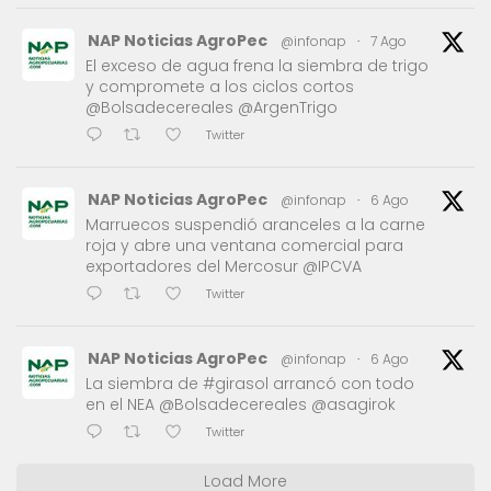
NAP Noticias AgroPec
@infonap
·
7 Ago
El exceso de agua frena la siembra de trigo
y compromete a los ciclos cortos
@Bolsadecereales @ArgenTrigo
Twitter
NAP Noticias AgroPec
@infonap
·
6 Ago
Marruecos suspendió aranceles a la carne
roja y abre una ventana comercial para
exportadores del Mercosur @IPCVA
Twitter
NAP Noticias AgroPec
@infonap
·
6 Ago
La siembra de #girasol arrancó con todo
en el NEA @Bolsadecereales @asagirok
Twitter
Load More