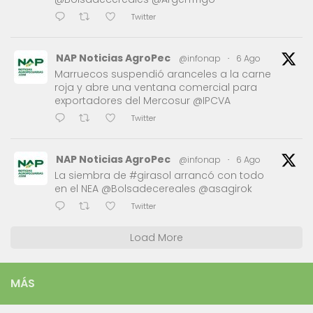
Twitter
NAP Noticias AgroPec
@infonap
·
6 Ago
Marruecos suspendió aranceles a la carne
roja y abre una ventana comercial para
exportadores del Mercosur @IPCVA
Twitter
NAP Noticias AgroPec
@infonap
·
6 Ago
La siembra de #girasol arrancó con todo
en el NEA @Bolsadecereales @asagirok
Twitter
Load More
MÁS