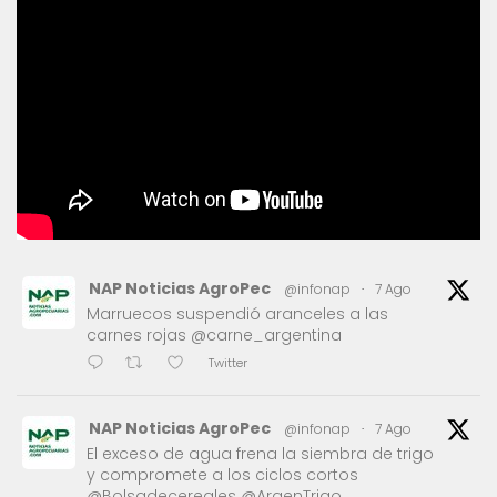
NAP Noticias AgroPec
@infonap
·
7 Ago
Marruecos suspendió aranceles a las
carnes rojas @carne_argentina
Twitter
NAP Noticias AgroPec
@infonap
·
7 Ago
El exceso de agua frena la siembra de trigo
y compromete a los ciclos cortos
@Bolsadecereales @ArgenTrigo