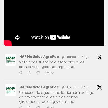
NAP Noticias AgroPec
@infonap
·
7 Ago
Marruecos suspendió aranceles a las
carnes rojas @carne_argentina
Twitter
NAP Noticias AgroPec
@infonap
·
7 Ago
El exceso de agua frena la siembra de trigo
y compromete a los ciclos cortos
@Bolsadecereales @ArgenTrigo
Twitter