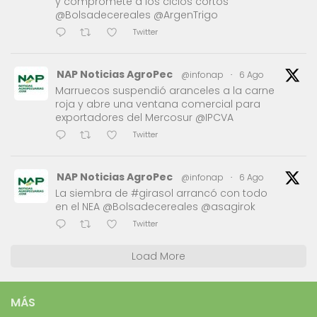
y compromete a los ciclos cortos
@Bolsadecereales @ArgenTrigo
Twitter
NAP Noticias AgroPec
@infonap
·
6 Ago
Marruecos suspendió aranceles a la carne
roja y abre una ventana comercial para
exportadores del Mercosur @IPCVA
Twitter
NAP Noticias AgroPec
@infonap
·
6 Ago
La siembra de #girasol arrancó con todo
en el NEA @Bolsadecereales @asagirok
Twitter
Load More
MÁS