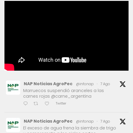
NAP Noticias AgroPec
@infonap
·
7 Ago
Marruecos suspendió aranceles a las
carnes rojas @carne_argentina
Twitter
NAP Noticias AgroPec
@infonap
·
7 Ago
El exceso de agua frena la siembra de trigo