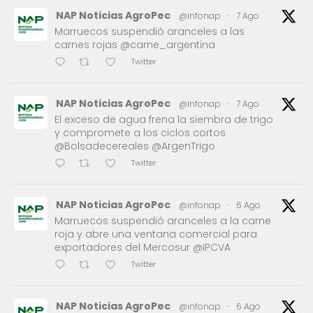
NAP Noticias AgroPec
@infonap
·
7 Ago
Marruecos suspendió aranceles a las
carnes rojas @carne_argentina
Twitter
NAP Noticias AgroPec
@infonap
·
7 Ago
El exceso de agua frena la siembra de trigo
y compromete a los ciclos cortos
@Bolsadecereales @ArgenTrigo
Twitter
NAP Noticias AgroPec
@infonap
·
6 Ago
Marruecos suspendió aranceles a la carne
roja y abre una ventana comercial para
exportadores del Mercosur @IPCVA
Twitter
NAP Noticias AgroPec
@infonap
·
6 Ago