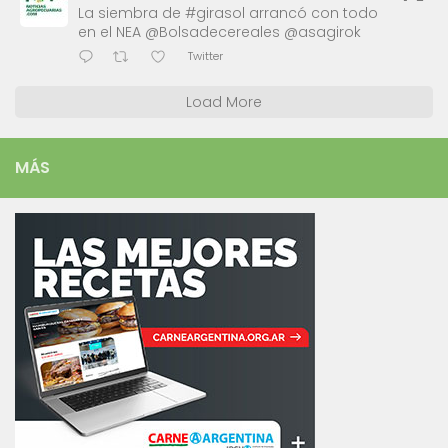
La siembra de #girasol arrancó con todo
en el NEA @Bolsadecereales @asagirok
Twitter
Load More
MÁS