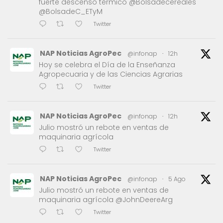
fuerte descenso térmico @Bolsadecereales
@BolsadeC_ETyM
Twitter
NAP Noticias AgroPec
@infonap
·
12h
Hoy se celebra el Día de la Enseñanza
Agropecuaria y de las Ciencias Agrarias
Twitter
NAP Noticias AgroPec
@infonap
·
12h
Julio mostró un rebote en ventas de
maquinaria agrícola
Twitter
NAP Noticias AgroPec
@infonap
·
5 Ago
Julio mostró un rebote en ventas de
maquinaria agrícola @JohnDeereArg
Twitter