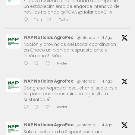
El Ipcva realizará una Jornada a Campo en
un establecimiento de engorde intensivo de
novillos Holando @IPCVA @HolandoACHA
Twitter
1
1
NAP Noticias AgroPec
@infonap
·
4 Ago
Nación y provincias del Litoral coordinaron
en Chaco un plan de respuesta ante el
fenómeno El Niño
Twitter
NAP Noticias AgroPec
@infonap
·
4 Ago
Congreso Aapresid: 'escuchar al suelo es el
1er paso para construir una agricultura
sustentable'
Twitter
NAP Noticias AgroPec
@infonap
·
4 Ago
Salió el sol para La Suipachense: una