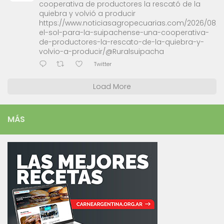
cooperativa de productores la rescató de la
quiebra y volvió a producir
https://www.noticiasagropecuarias.com/2026/08/0
el-sol-para-la-suipachense-una-cooperativa-
de-productores-la-rescato-de-la-quiebra-y-
volvio-a-producir/@Ruralsuipacha
Twitter
Load More
MÁS