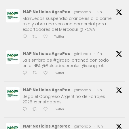
NAP Noticias AgroPec
@infonap
·
9h
Marruecos suspendió aranceles a la carne
roja y abre una ventana comercial para
exportadores del Mercosur @IPCVA
Twitter
NAP Noticias AgroPec
@infonap
·
9h
La siembra de #girasol arrancó con todo
en el NEA @Bolsadecereales @asagirok
Twitter
NAP Noticias AgroPec
@infonap
·
9h
Llega el Congreso Argentino de Forrajes
2026 @ensiladores
Twitter
NAP Noticias AgroPec
@infonap
·
10h